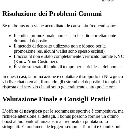
Basket
Risoluzione dei Problemi Comuni
Se un bonus non viene accreditato, le cause più frequenti sono:
Il codice promozionale non è stato inserito correttamente
durante il deposito.
Il metodo di deposito utilizzato non è idoneo per la
promozione (es. alcuni wallet sono spesso esclusi).
L’account non è stato completamente verificato tramite KYC
(Know Your Customer).
È stato superato il limite di tempo per la richiesta del bonus.
In questi casi, la prima azione è contattare il supporto di Newgioco
via live chat o email, fornendo gli estremi del deposito. I tempi di
risposta del servizio clienti sono generalmente entro poche ore.
Valutazione Finale e Consigli Pratici
L’offerta di
newgioco
per le scommesse sportive è competitiva, ma
richiede attenzione ai dettagli. I bonus possono fornire un ottimo
boost al tuo bankroll iniziale, ma i requisiti di puntata sono
stringenti. È fondamentale leggere sempre i Termini e Condizioni