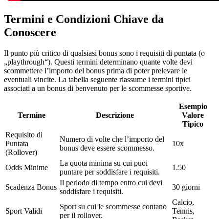
Termini e Condizioni Chiave da
Conoscere
Il punto più critico di qualsiasi bonus sono i requisiti di puntata (o
„playthrough“). Questi termini determinano quante volte devi
scommettere l’importo del bonus prima di poter prelevare le
eventuali vincite. La tabella seguente riassume i termini tipici
associati a un bonus di benvenuto per le scommesse sportive.
Esempio
Termine
Descrizione
Valore
Tipico
Requisito di
Numero di volte che l’importo del
Puntata
10x
bonus deve essere scommesso.
(Rollover)
La quota minima su cui puoi
Odds Minime
1.50
puntare per soddisfare i requisiti.
Il periodo di tempo entro cui devi
Scadenza Bonus
30 giorni
soddisfare i requisiti.
Calcio,
Sport su cui le scommesse contano
Sport Validi
Tennis,
per il rollover.