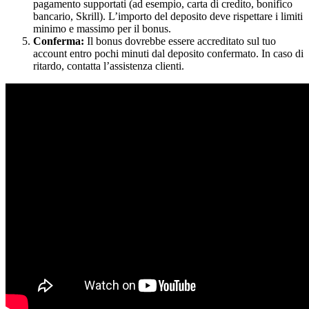
pagamento supportati (ad esempio, carta di credito, bonifico
bancario, Skrill). L’importo del deposito deve rispettare i limiti
minimo e massimo per il bonus.
Conferma:
Il bonus dovrebbe essere accreditato sul tuo
account entro pochi minuti dal deposito confermato. In caso di
ritardo, contatta l’assistenza clienti.