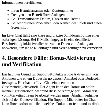
Informationen bereithalten:
Ihren Benutzernamen oder Kontonummer
Den genauen Betreff Ihres Anliegens
Bei Transaktionen: Datum, Uhrzeit und Betrag
Bei technischen Problemen: den Namen des Spiels und einen
Screenshot
Im Live-Chat führt eine klare und präzise Schilderung oft zu einer
sofortigen Lösung. Bei E-Mails hingegen ist eine detaillierte
Beschreibung inklusive aller relevanten Daten von Anfang an
notwendig, um lange Rückfragen und Verzögerungen zu vermeiden.
4. Besondere Fälle: Bonus-Aktivierung
und Verifikation
Ein häufiger Grund für Support-Kontakte ist die Aktivierung von
Aktionen wie einem Dudespin no deposit Angebot oder Dudespin
free spins. Hier hat der Live-Chat einen enormen
Geschwindigkeitsvorteil. Der Agent kann den Bonus oft sofort
manuell gutschreiben, während dieselbe Anfrage per E-Mail erst
vom Marketing-Team bearbeitet werden muss. Ähnlich verhält es
sich bei der Kontoverifikation: Ein Support-Mitarbeiter im Chat
kann Ihnen sofort mitteilen, welches Dokument fehlt, und es direkt