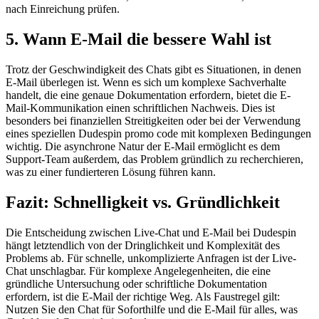
nach Einreichung prüfen.
5. Wann E-Mail die bessere Wahl ist
Trotz der Geschwindigkeit des Chats gibt es Situationen, in denen
E-Mail überlegen ist. Wenn es sich um komplexe Sachverhalte
handelt, die eine genaue Dokumentation erfordern, bietet die E-
Mail-Kommunikation einen schriftlichen Nachweis. Dies ist
besonders bei finanziellen Streitigkeiten oder bei der Verwendung
eines speziellen Dudespin promo code mit komplexen Bedingungen
wichtig. Die asynchrone Natur der E-Mail ermöglicht es dem
Support-Team außerdem, das Problem gründlich zu recherchieren,
was zu einer fundierteren Lösung führen kann.
Fazit: Schnelligkeit vs. Gründlichkeit
Die Entscheidung zwischen Live-Chat und E-Mail bei Dudespin
hängt letztendlich von der Dringlichkeit und Komplexität des
Problems ab. Für schnelle, unkomplizierte Anfragen ist der Live-
Chat unschlagbar. Für komplexe Angelegenheiten, die eine
gründliche Untersuchung oder schriftliche Dokumentation
erfordern, ist die E-Mail der richtige Weg. Als Faustregel gilt:
Nutzen Sie den Chat für Soforthilfe und die E-Mail für alles, was