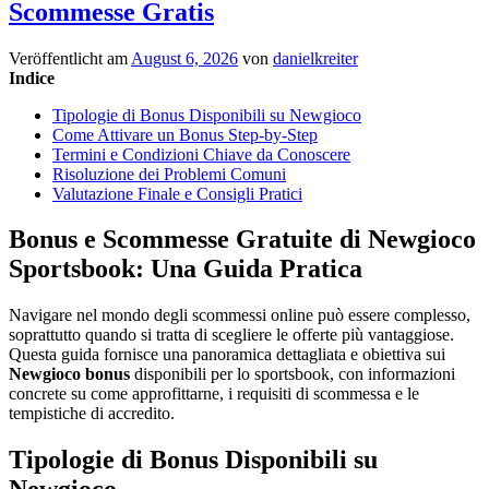
Scommesse Gratis
Veröffentlicht am
August 6, 2026
von
danielkreiter
Indice
Tipologie di Bonus Disponibili su Newgioco
Come Attivare un Bonus Step-by-Step
Termini e Condizioni Chiave da Conoscere
Risoluzione dei Problemi Comuni
Valutazione Finale e Consigli Pratici
Bonus e Scommesse Gratuite di Newgioco
Sportsbook: Una Guida Pratica
Navigare nel mondo degli scommessi online può essere complesso,
soprattutto quando si tratta di scegliere le offerte più vantaggiose.
Questa guida fornisce una panoramica dettagliata e obiettiva sui
Newgioco bonus
disponibili per lo sportsbook, con informazioni
concrete su come approfittarne, i requisiti di scommessa e le
tempistiche di accredito.
Tipologie di Bonus Disponibili su