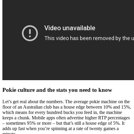
Pokie culture and the stats you need to know
Let’s get real about the numbers. The average pokie machine on the
floor of an Australian club has a house edge between 10% and 15%,
which means for every hundred bucks you feed in, the machine
keeps a chunk. Mobile apps often advertise higher RTP percentages
– sometimes 95% or more – but that’s still a house edge of 5%. It
adds up fast when you’re spinning at a rate of twenty games a
minute.