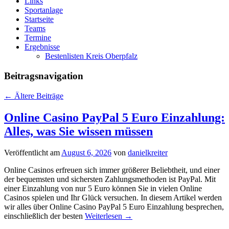
Links
Neben Slots gibt es ein Live-Casino mit allen Spielen, die Sie
Sportanlage
sich vorstellen können.
Startseite
Teams
Poker texas holdem strategie
Termine
Ergebnisse
Seriöse Online Casinos Mit Bonus Ohne Einzahlung 2026
Bestenlisten Kreis Oberpfalz
Divine Slots hat diesen Abschnitt viel zu ernst genommen und bietet
eine große Auswahl an Werbeaktionen, die für die Spieler von
Beitragsnavigation
Interesse sind.
Casino Mit Eu Lizenz 2026 Geprüfte Auswahl
←
Ältere Beiträge
Rizk Casino hat einen hervorragenden Ruf, wenn es um Sicherheit
geht.
Online Casino PayPal 5 Euro Einzahlung:
Much Better Casinos 2026 Clever Spielen
Alles, was Sie wissen müssen
Veröffentlicht am
August 6, 2026
von
danielkreiter
Online Casinos erfreuen sich immer größerer Beliebtheit, und einer
der bequemsten und sichersten Zahlungsmethoden ist PayPal. Mit
einer Einzahlung von nur 5 Euro können Sie in vielen Online
Casinos spielen und Ihr Glück versuchen. In diesem Artikel werden
wir alles über Online Casino PayPal 5 Euro Einzahlung besprechen,
einschließlich der besten
Weiterlesen
→