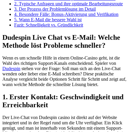
2. Typische Anfragen und ihre optimale Bearbeitungsroute
3. Der Prozess der Problemlösung im Detail
4. Besondere Fälle: Bonus-Aktivierung und Verifikation
5. Wann E-Mail die bessere Wahl ist
Fazit: Schnelligkeit vs. Gründlichkeit
Dudespin Live Chat vs E-Mail: Welche
Methode löst Probleme schneller?
Wenn es um schnelle Hilfe in einem Online-Casino geht, ist die
Wahl des richtigen Support-Kanals entscheidend. Spieler von
Dudespin
stehen vor der Frage: Soll man sich an den Live-Chat
wenden oder lieber eine E-Mail schreiben? Diese praktische
Analyse vergleicht beide Optionen Schritt für Schritt und zeigt auf,
wann welche Methode die schnellste Lösung bietet.
1. Erster Kontakt: Geschwindigkeit und
Erreichbarkeit
Der Live-Chat von Dudespin casino ist direkt auf der Website
integriert und in der Regel rund um die Uhr verfügbar. Ein Klick
genügt, und man ist innerhalb von Sekunden mit einem Support-