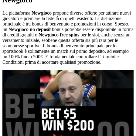
Newgioco
La piattaforma
Newgioco
propone diverse offerte per attirare nuovi
giocatori e premiare la fedeltà di quelli esistenti. La distinzione
principale è tra bonus di benvenuto e promozioni in corso. Spesso,
un
Newgioco no deposit
bonus potrebbe essere disponibile in forma
di crediti gratuiti o
Newgioco free spins
per le slot, anche senza un
versamento iniziale, sebbene questa offerta sia più rara per le
scommesse sportive. Il bonus di benvenuto principale per lo
sportsbook è solitamente un match sul primo deposito, ad esempio
un 100% fino a 500€. È fondamentale controllare i Termini e
Condizioni prima di accettare qualsiasi promozione.