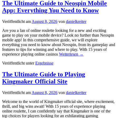
The Ultimate Guide to Neospin Mobile
App: Everything You Need to Know
Veröffentlicht am
August 8, 2026
von
danielkreiter
Are you a fan of online roulette looking for a new and exciting
game to play on your mobile device? Look no further than Neospin
mobile app! In this comprehensive guide, we will explore
everything you need to know about Neospin, from its gameplay and
features to tips for winning and where to play. With 15 years of
experience playing online casinos
Weiterlesen
→
Veröffentlicht unter
Ergebnisse
The Ultimate Guide to Playing
Kingmaker Official Site
Veröffentlicht am
August 8, 2026
von
danielkreiter
Welcome to the world of Kingmaker official site, where excitement,
thrill, and big wins await! With 15 years of experience playing
online roulette, I can confidently say that Kingmaker is one of the
top choices for players looking for an exhilarating gaming