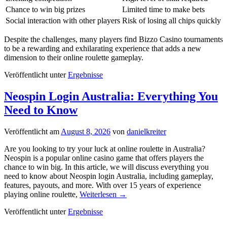
Chance to win big prizes
Limited time to make bets
Social interaction with other players
Risk of losing all chips quickly
Despite the challenges, many players find Bizzo Casino tournaments
to be a rewarding and exhilarating experience that adds a new
dimension to their online roulette gameplay.
Veröffentlicht unter
Ergebnisse
Neospin Login Australia: Everything You
Need to Know
Veröffentlicht am
August 8, 2026
von
danielkreiter
Are you looking to try your luck at online roulette in Australia?
Neospin is a popular online casino game that offers players the
chance to win big. In this article, we will discuss everything you
need to know about Neospin login Australia, including gameplay,
features, payouts, and more. With over 15 years of experience
playing online roulette,
Weiterlesen
→
Veröffentlicht unter
Ergebnisse