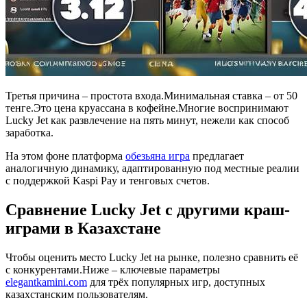
Третья причина – простота входа.Минимальная ставка – от 50
тенге.Это цена круассана в кофейне.Многие воспринимают
Lucky Jet как развлечение на пять минут, нежели как способ
заработка.
На этом фоне платформа
обезьяна игра
предлагает
аналогичную динамику, адаптированную под местные реалии
с поддержкой Kaspi Pay и тенговых счетов.
Сравнение Lucky Jet с другими краш-
играми в Казахстане
Чтобы оценить место Lucky Jet на рынке, полезно сравнить её
с конкурентами.Ниже – ключевые параметры
elegantkamini.com
для трёх популярных игр, доступных
казахстанским пользователям.