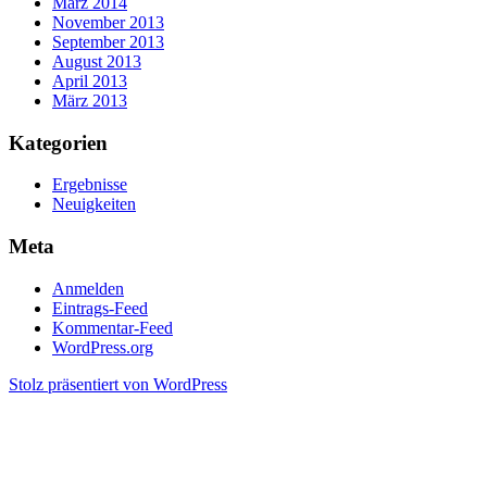
März 2014
November 2013
September 2013
August 2013
April 2013
März 2013
Kategorien
Ergebnisse
Neuigkeiten
Meta
Anmelden
Eintrags-Feed
Kommentar-Feed
WordPress.org
Stolz präsentiert von WordPress