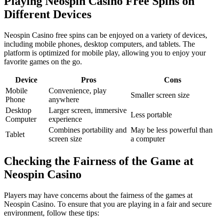
Playing Neospin Casino Free Spins on
Different Devices
Neospin Casino free spins can be enjoyed on a variety of devices,
including mobile phones, desktop computers, and tablets. The
platform is optimized for mobile play, allowing you to enjoy your
favorite games on the go.
Device
Pros
Cons
Mobile
Convenience, play
Smaller screen size
Phone
anywhere
Desktop
Larger screen, immersive
Less portable
Computer
experience
Combines portability and
May be less powerful than
Tablet
screen size
a computer
Checking the Fairness of the Game at
Neospin Casino
Players may have concerns about the fairness of the games at
Neospin Casino. To ensure that you are playing in a fair and secure
environment, follow these tips: