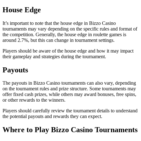
House Edge
It’s important to note that the house edge in Bizzo Casino
tournaments may vary depending on the specific rules and format of
the competition. Generally, the house edge in roulette games is
around 2.7%, but this can change in tournament settings.
Players should be aware of the house edge and how it may impact
their gameplay and strategies during the tournament.
Payouts
The payouts in Bizzo Casino tournaments can also vary, depending
on the tournament rules and prize structure. Some tournaments may
offer fixed cash prizes, while others may award bonuses, free spins,
or other rewards to the winners.
Players should carefully review the tournament details to understand
the potential payouts and rewards they can expect.
Where to Play Bizzo Casino Tournaments