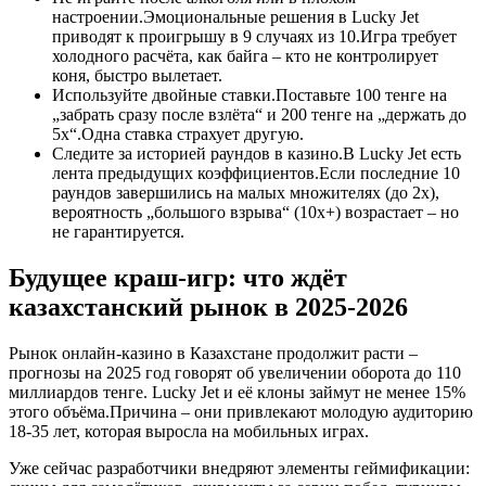
настроении.Эмоциональные решения в Lucky Jet
приводят к проигрышу в 9 случаях из 10.Игра требует
холодного расчёта, как байга – кто не контролирует
коня, быстро вылетает.
Используйте двойные ставки.Поставьте 100 тенге на
„забрать сразу после взлёта“ и 200 тенге на „держать до
5х“.Одна ставка страхует другую.
Следите за историей раундов в казино.В Lucky Jet есть
лента предыдущих коэффициентов.Если последние 10
раундов завершились на малых множителях (до 2х),
вероятность „большого взрыва“ (10х+) возрастает – но
не гарантируется.
Будущее краш-игр: что ждёт
казахстанский рынок в 2025-2026
Рынок онлайн-казино в Казахстане продолжит расти –
прогнозы на 2025 год говорят об увеличении оборота до 110
миллиардов тенге. Lucky Jet и её клоны займут не менее 15%
этого объёма.Причина – они привлекают молодую аудиторию
18-35 лет, которая выросла на мобильных играх.
Уже сейчас разработчики внедряют элементы геймификации: