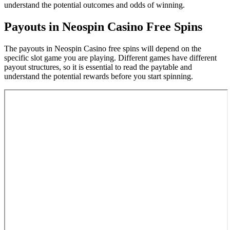
understand the potential outcomes and odds of winning.
Payouts in Neospin Casino Free Spins
The payouts in Neospin Casino free spins will depend on the
specific slot game you are playing. Different games have different
payout structures, so it is essential to read the paytable and
understand the potential rewards before you start spinning.