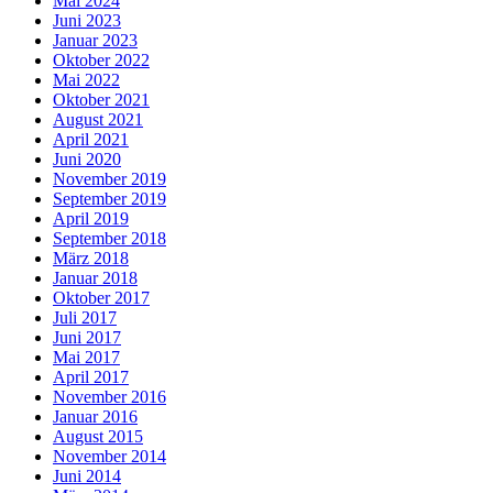
Mai 2024
Juni 2023
Januar 2023
Oktober 2022
Mai 2022
Oktober 2021
August 2021
April 2021
Juni 2020
November 2019
September 2019
April 2019
September 2018
März 2018
Januar 2018
Oktober 2017
Juli 2017
Juni 2017
Mai 2017
April 2017
November 2016
Januar 2016
August 2015
November 2014
Juni 2014