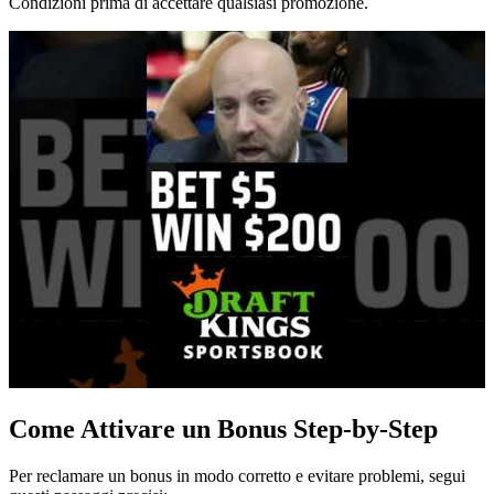
Condizioni prima di accettare qualsiasi promozione.
Come Attivare un Bonus Step-by-Step
Per reclamare un bonus in modo corretto e evitare problemi, segui