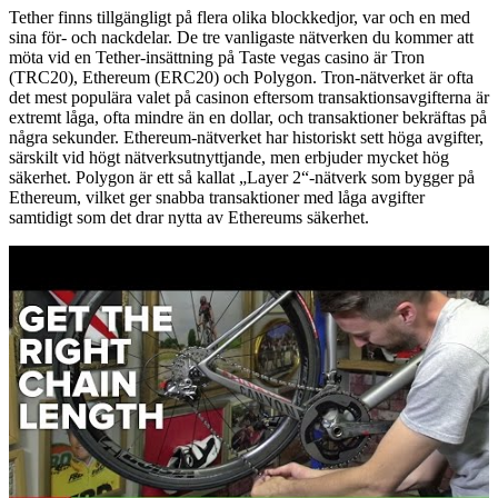
Tether finns tillgängligt på flera olika blockkedjor, var och en med
sina för- och nackdelar. De tre vanligaste nätverken du kommer att
möta vid en Tether-insättning på Taste vegas casino är Tron
(TRC20), Ethereum (ERC20) och Polygon. Tron-nätverket är ofta
det mest populära valet på casinon eftersom transaktionsavgifterna är
extremt låga, ofta mindre än en dollar, och transaktioner bekräftas på
några sekunder. Ethereum-nätverket har historiskt sett höga avgifter,
särskilt vid högt nätverksutnyttjande, men erbjuder mycket hög
säkerhet. Polygon är ett så kallat „Layer 2“-nätverk som bygger på
Ethereum, vilket ger snabba transaktioner med låga avgifter
samtidigt som det drar nytta av Ethereums säkerhet.