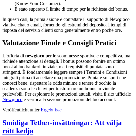
(Know Your Customer).
È stato superato il limite di tempo per la richiesta del bonus.
In questi casi, la prima azione è contattare il supporto di Newgioco
via live chat o email, fornendo gli estremi del deposito. I tempi di
risposta del servizio clienti sono generalmente entro poche ore.
Valutazione Finale e Consigli Pratici
L’offerta di
newgioco
per le scommesse sportive è competitiva, ma
richiede attenzione ai dettagli. I bonus possono fornire un ottimo
boost al tuo bankroll iniziale, ma i requisiti di puntata sono
stringenti. È fondamentale leggere sempre i Termini e Condizioni
integrali prima di accettare una promozione. Puntare su sport che
conosci bene, rispettare le odds minime e tenere d’occhio la
scadenza sono le chiavi per trasformare un bonus in vincite
prelevabili. Per esplorare le promozioni attuali, visita il sito ufficiale
Newgioco
e verifica la sezione promozioni del tuo account.
Veröffentlicht unter
Ergebnisse
Smidiga Tether-insättningar: Att välja
rätt kedja