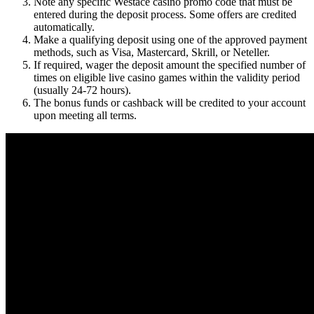
Note any specific Westace casino promo code that must be
entered during the deposit process. Some offers are credited
automatically.
Make a qualifying deposit using one of the approved payment
methods, such as Visa, Mastercard, Skrill, or Neteller.
If required, wager the deposit amount the specified number of
times on eligible live casino games within the validity period
(usually 24-72 hours).
The bonus funds or cashback will be credited to your account
upon meeting all terms.