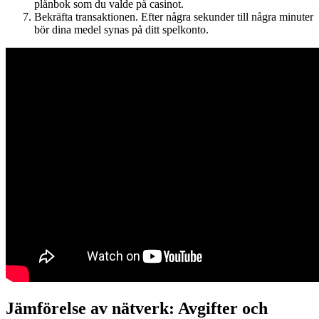
plånbok som du valde på casinot.
Bekräfta transaktionen. Efter några sekunder till några minuter
bör dina medel synas på ditt spelkonto.
Jämförelse av nätverk: Avgifter och