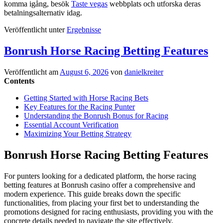
komma igång, besök
Taste vegas
webbplats och utforska deras
betalningsalternativ idag.
Veröffentlicht unter
Ergebnisse
Bonrush Horse Racing Betting Features
Veröffentlicht am
August 6, 2026
von
danielkreiter
Contents
Getting Started with Horse Racing Bets
Key Features for the Racing Punter
Understanding the Bonrush Bonus for Racing
Essential Account Verification
Maximizing Your Betting Strategy
Bonrush Horse Racing Betting Features
For punters looking for a dedicated platform, the horse racing
betting features at Bonrush casino offer a comprehensive and
modern experience. This guide breaks down the specific
functionalities, from placing your first bet to understanding the
promotions designed for racing enthusiasts, providing you with the
concrete details needed to navigate the site effectively.