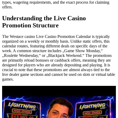
types, wagering requirements, and the exact process for claiming
offers.
Understanding the Live Casino
Promotion Structure
The Westace casino Live Casino Promotion Calendar is typically
organized on a weekly or monthly basis. Unlike static offers, this
calendar rotates, featuring different deals on specific days of the
week. A common structure includes „Game Show Monday,“
„Roulette Wednesday,“ or „Blackjack Weekend.“ The promotions
are primarily reload bonuses or cashback offers, meaning they are
designed for players who are already depositing and playing. It is
crucial to note that these promotions are almost always tied to the
live dealer game sections and cannot be used on slots or virtual table
games.