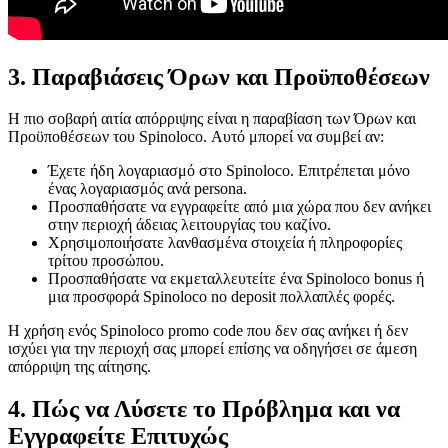
3. Παραβιάσεις Όρων και Προϋποθέσεων
Η πιο σοβαρή αιτία απόρριψης είναι η παραβίαση των Όρων και
Προϋποθέσεων του Spinoloco. Αυτό μπορεί να συμβεί αν:
Έχετε ήδη λογαριασμό στο Spinoloco. Επιτρέπεται μόνο
ένας λογαριασμός ανά persona.
Προσπαθήσατε να εγγραφείτε από μια χώρα που δεν ανήκει
στην περιοχή άδειας λειτουργίας του καζίνο.
Χρησιμοποιήσατε λανθασμένα στοιχεία ή πληροφορίες
τρίτου προσώπου.
Προσπαθήσατε να εκμεταλλευτείτε ένα Spinoloco bonus ή
μια προσφορά Spinoloco no deposit πολλαπλές φορές.
Η χρήση ενός Spinoloco promo code που δεν σας ανήκει ή δεν
ισχύει για την περιοχή σας μπορεί επίσης να οδηγήσει σε άμεση
απόρριψη της αίτησης.
4. Πώς να Λύσετε το Πρόβλημα και να
Εγγραφείτε Επιτυχώς