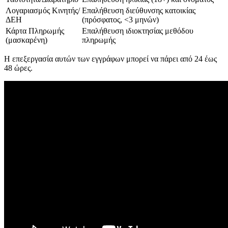
Λογαριασμός Κινητής/
Επαλήθευση διεύθυνσης κατοικίας
ΔΕΗ
(πρόσφατος, <3 μηνών)
Κάρτα Πληρωμής
Επαλήθευση ιδιοκτησίας μεθόδου
(μασκαρένη)
πληρωμής
Η επεξεργασία αυτών των εγγράφων μπορεί να πάρει από 24 έως
48 ώρες.