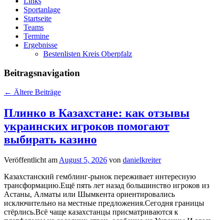
Links
Ziel war es, die Idee traditioneller Banküberweisungen durch
Sportanlage
einfache, mobile Transaktionen zu ersetzen, die auf dem
Startseite
neuesten Stand der Technik sind.
Teams
Termine
Keno gewinnklasse 2
Ergebnisse
Bestenlisten Kreis Oberpfalz
Online Casino Zahlungsmethoden 2026 Handverlesene Casinos
Die beliebtesten eWallets garantieren Privatsphäre, Sicherheit und
Beitragsnavigation
Schutz.
Spielautomaten Auszahlung 2026 Dreh Und Gewinn
←
Ältere Beiträge
Giropay ist eine von den Deutschen häufig verwendete
Zahlungsmethode für den Online-Handel.
Плинко в Казахстане: как отзывы
Handy Casino Echtgeld Bonus Ohne Einzahlung 2026 Beste Wahl
украинских игроков помогают
выбирать казино
Veröffentlicht am
August 5, 2026
von
danielkreiter
Казахстанский гемблинг-рынок переживает интересную
трансформацию.Ещё пять лет назад большинство игроков из
Астаны, Алматы или Шымкента ориентировались
исключительно на местные предложения.Сегодня границы
стёрлись.Всё чаще казахстанцы присматриваются к