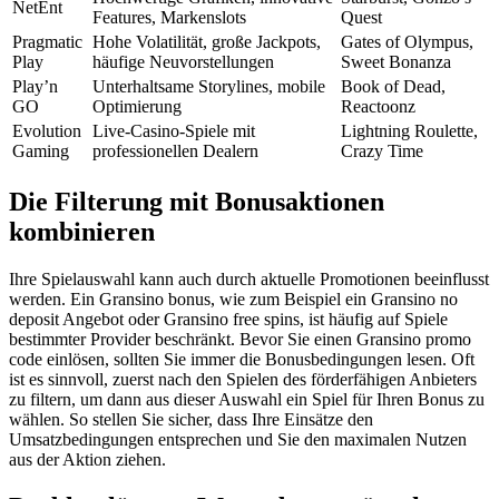
NetEnt
Features, Markenslots
Quest
Pragmatic
Hohe Volatilität, große Jackpots,
Gates of Olympus,
Play
häufige Neuvorstellungen
Sweet Bonanza
Play’n
Unterhaltsame Storylines, mobile
Book of Dead,
GO
Optimierung
Reactoonz
Evolution
Live-Casino-Spiele mit
Lightning Roulette,
Gaming
professionellen Dealern
Crazy Time
Die Filterung mit Bonusaktionen
kombinieren
Ihre Spielauswahl kann auch durch aktuelle Promotionen beeinflusst
werden. Ein Gransino bonus, wie zum Beispiel ein Gransino no
deposit Angebot oder Gransino free spins, ist häufig auf Spiele
bestimmter Provider beschränkt. Bevor Sie einen Gransino promo
code einlösen, sollten Sie immer die Bonusbedingungen lesen. Oft
ist es sinnvoll, zuerst nach den Spielen des förderfähigen Anbieters
zu filtern, um dann aus dieser Auswahl ein Spiel für Ihren Bonus zu
wählen. So stellen Sie sicher, dass Ihre Einsätze den
Umsatzbedingungen entsprechen und Sie den maximalen Nutzen
aus der Aktion ziehen.