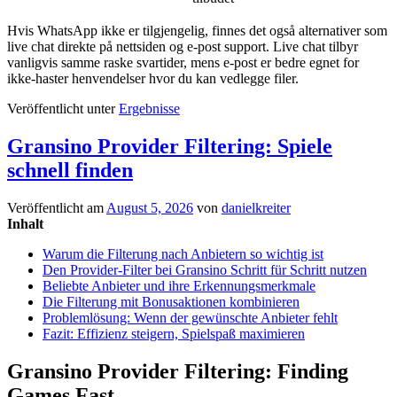
Hvis WhatsApp ikke er tilgjengelig, finnes det også alternativer som
live chat direkte på nettsiden og e-post support. Live chat tilbyr
vanligvis samme raske svartider, mens e-post er bedre egnet for
ikke-haster henvendelser hvor du kan vedlegge filer.
Veröffentlicht unter
Ergebnisse
Gransino Provider Filtering: Spiele
schnell finden
Veröffentlicht am
August 5, 2026
von
danielkreiter
Inhalt
Warum die Filterung nach Anbietern so wichtig ist
Den Provider-Filter bei Gransino Schritt für Schritt nutzen
Beliebte Anbieter und ihre Erkennungsmerkmale
Die Filterung mit Bonusaktionen kombinieren
Problemlösung: Wenn der gewünschte Anbieter fehlt
Fazit: Effizienz steigern, Spielspaß maximieren
Gransino Provider Filtering: Finding
Games Fast