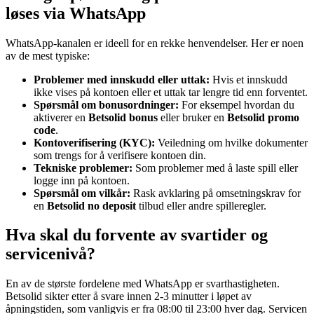
løses via WhatsApp
WhatsApp-kanalen er ideell for en rekke henvendelser. Her er noen
av de mest typiske:
Problemer med innskudd eller uttak:
Hvis et innskudd
ikke vises på kontoen eller et uttak tar lengre tid enn forventet.
Spørsmål om bonusordninger:
For eksempel hvordan du
aktiverer en
Betsolid bonus
eller bruker en
Betsolid promo
code
.
Kontoverifisering (KYC):
Veiledning om hvilke dokumenter
som trengs for å verifisere kontoen din.
Tekniske problemer:
Som problemer med å laste spill eller
logge inn på kontoen.
Spørsmål om vilkår:
Rask avklaring på omsetningskrav for
en
Betsolid no deposit
tilbud eller andre spilleregler.
Hva skal du forvente av svartider og
servicenivå?
En av de største fordelene med WhatsApp er svarthastigheten.
Betsolid sikter etter å svare innen 2-3 minutter i løpet av
åpningstiden, som vanligvis er fra 08:00 til 23:00 hver dag. Servicen