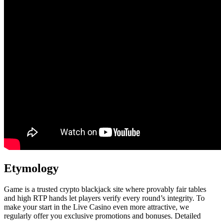
Etymology
Game is a trusted crypto blackjack site where provably fair tables
and high RTP hands let players verify every round’s integrity. To
make your start in the Live Casino even more attractive, we
regularly offer you exclusive promotions and bonuses. Detailed