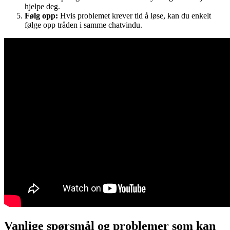
hjelpe deg.
Følg opp:
Hvis problemet krever tid å løse, kan du enkelt
følge opp tråden i samme chatvindu.
Vanlige spørsmål og problemer som kan