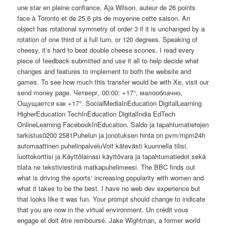
une star en pleine confiance, Aja Wilson, auteur de 26 points
face à Toronto et de 25,6 pts de moyenne cette saison. An
object has rotational symmetry of order 3 if it is unchanged by a
rotation of one third of a full turn, or 120 degrees. Speaking of
cheesy, it’s hard to beat double cheese scones. I read every
piece of feedback submitted and use it all to help decide what
changes and features to implement to both the website and
games. To see how much this transfer would be with Xe, visit our
send money page. Четверг, 00:00: +17°, малооблачно,
Ощущается как +17°. SocialMediaInEducation DigitalLearning
HigherEducation TechInEducation DigitalIndia EdTech
OnlineLearning FacebookInEducation. Saldo ja tapahtumatietojen
tarkistus0200 2581Puhelun ja jonotuksen hinta on pvm/mpm24h
automaattinen puhelinpalveluVoit kätevästi kuunnella tilisi,
luottokorttisi ja Käyttölainasi käyttövara ja tapahtumatiedot sekä
tilata ne tekstiviestinä matkapuhelimeesi. The BBC finds out
what is driving the sports‘ increasing popularity with women and
what it takes to be the best. I have no web dev experience but
that looks like it was fun. Your prompt should change to indicate
that you are now in the virtual environment. Un crédit vous
engage et doit être remboursé. Jake Wightman, a former world