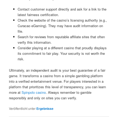
Contact customer support directly and ask for a link to the
latest fairness certification.
Check the website of the casino’s licensing authority (e.g.,
Curacao eGaming). They may have audit information on
file.
Search for reviews from reputable affiliate sites that often
verify this information.
Consider playing at a different casino that proudly displays
its commitment to fair play. Your security is not worth the
risk.
Ultimately, an independent audit is your best guarantee of a fair
game. It transforms a casino from a simple gambling platform
into a verified entertainment venue. For players interested in a
platform that prioritizes this level of transparency, you can learn
more at
Spinpolo casino
. Always remember to gamble
responsibly and only on sites you can verify.
Veröffentlicht unter
Ergebnisse