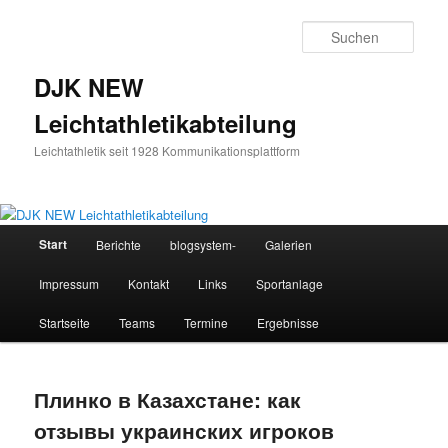
Automatenspiele ohne anmeldung spielen
Zum
Zum
primären
sekundären
Such
Inhalt
Inhalt
Online Casino Trotz Sperre 2026 Jetzt Spielen
: Besuchen Sie unsere
springen
springen
CT-, MI-, PA-, WV- und NJ-Online-Casino-Bewertungen, um Penny-
DJK NEW
Slots und andere beliebte Spielautomaten zu finden, die Sie um echtes
Leichtathletikabteilung
Geld auf Ihrem Handy spielen können.
Casino Einzahlung Unter 10 Euro 2026 Für 2026 Geprüft
- In einem
Leichtathletik seit 1928 Kommunikationsplattform
Spiel der zweiten Chance könnten Sie Ihren Einsatz verlieren und was
auch immer Sie gerade gewonnen haben.
Online Casino Mit Echtgeld Startguthaben Ohne Einzahlung 2026
: Die
meisten Leute glauben, dass sie durch den Erhalt eines Geschenks
Hauptmenü
von den Online-Casinos keine Chance haben, tatsächlich echte Preise
Start
Berichte
blogsystem-
Galerien
zu gewinnen.
Impressum
Kontakt
Links
Sportanlage
Poker call
Startseite
Teams
Termine
Ergebnisse
600% Casino Bonus 2026 Top-Tipps Für Spieler
Einige staatliche Vorschriften legen fest, dass Lotterieprodukte in
diesem Bundesstaat nur mit Bargeld gekauft werden können.
Плинко в Казахстане: как
отзывы украинских игроков
Casino 5 Euro Bonus Ohne Einzahlung 2026 Schnell Und Sicher