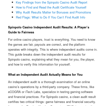
Key Findings from the Spinpolo Casino Audit Report
How to Find and Read the Audit Certificate Yourself
Why Audit Results Matter for Bonuses and Promotions
Red Flags: What to Do If You Can’t Find Audit Info
Spinpolo Casino Independent Audit Results: A Player’s
Guide to Fairness
For online casino players, trust is everything. You need to know
the games are fair, payouts are correct, and the platform
operates with integrity. This is where independent audits come in.
This guide breaks down the independent audit results for
Spinpolo casino, explaining what they mean for you, the player,
and how to verify this information for yourself.
What an Independent Audit Actually Means for You
An independent audit is a thorough examination of an online
casino’s operations by a third-party company. These firms, like
eCOGRA or iTech Labs, specialize in testing gaming software
and financial practices. For Spinpolo casino, a clean audit result
certifies two critical things: game fairness and financial security.