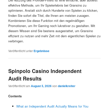
Die Nutzung des Provider-Filters ist eine einfache, aber äußerst
effektive Methode, um Ihr Spielerlebnis bei Gransino zu
optimieren. Anstatt sich durch Hunderte von Spielen zu klicken,
finden Sie sofort die Titel, die Ihnen am meisten zusagen.
Kombinieren Sie diese Funktion mit den regelmäßigen
Promotionen, um Ihr Gaming noch lukrativer zu gestalten. Mit
diesem Wissen sind Sie bestens ausgestattet, um Gransino
effizient zu nutzen und mehr Zeit mit dem eigentlichen Spielen zu
verbringen.
Veröffentlicht unter
Ergebnisse
Spinpolo Casino Independent
Audit Results
Veröffentlicht am
August 5, 2026
von
danielkreiter
Contents
What an Independent Audit Actually Means for You