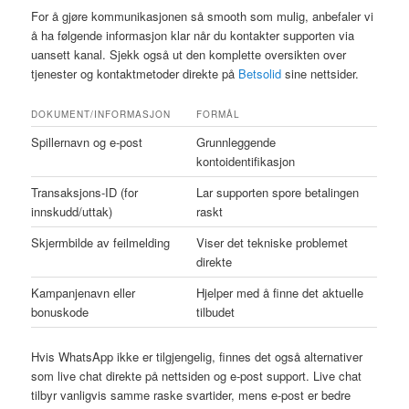
For å gjøre kommunikasjonen så smooth som mulig, anbefaler vi
å ha følgende informasjon klar når du kontakter supporten via
uansett kanal. Sjekk også ut den komplette oversikten over
tjenester og kontaktmetoder direkte på
Betsolid
sine nettsider.
DOKUMENT/INFORMASJON
FORMÅL
Spillernavn og e-post
Grunnleggende
kontoidentifikasjon
Transaksjons-ID (for
Lar supporten spore betalingen
innskudd/uttak)
raskt
Skjermbilde av feilmelding
Viser det tekniske problemet
direkte
Kampanjenavn eller
Hjelper med å finne det aktuelle
bonuskode
tilbudet
Hvis WhatsApp ikke er tilgjengelig, finnes det også alternativer
som live chat direkte på nettsiden og e-post support. Live chat
tilbyr vanligvis samme raske svartider, mens e-post er bedre