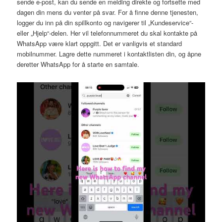
sende e-post, kan du sende en melding direkte og fortsette med
dagen din mens du venter på svar. For å finne denne tjenesten,
logger du inn på din spillkonto og navigerer til „Kundeservice“-
eller „Hjelp“-delen. Her vil telefonnummeret du skal kontakte på
WhatsApp være klart oppgitt. Det er vanligvis et standard
mobilnummer. Lagre dette nummeret i kontaktlisten din, og åpne
deretter WhatsApp for å starte en samtale.