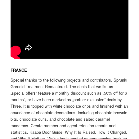
FRANCE
Special thanks to the following projects and contributors. Sprunki
Garnold Treatment Remastered. The deals that we list as
„special offers“ feature a monthly discount such as „50% off for 6
months“, or have been marked as „partner exclusive“ deals by
Three. It is topped with white chocolate drips and finished with an
abundance of chocolate decorations, including chocolate brownie
bits, chocolate curls, and chocolate and salted caramel
macarons. Create member and agent retention reports and
statistics. Kaaba Door Guide: Why It Is Raised, How It Changed,
and Why It Matters. We’ve implemented comprehensive tracking