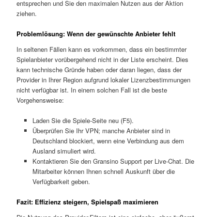
entsprechen und Sie den maximalen Nutzen aus der Aktion
ziehen.
Problemlösung: Wenn der gewünschte Anbieter fehlt
In seltenen Fällen kann es vorkommen, dass ein bestimmter
Spielanbieter vorübergehend nicht in der Liste erscheint. Dies
kann technische Gründe haben oder daran liegen, dass der
Provider in Ihrer Region aufgrund lokaler Lizenzbestimmungen
nicht verfügbar ist. In einem solchen Fall ist die beste
Vorgehensweise:
Laden Sie die Spiele-Seite neu (F5).
Überprüfen Sie Ihr VPN; manche Anbieter sind in
Deutschland blockiert, wenn eine Verbindung aus dem
Ausland simuliert wird.
Kontaktieren Sie den Gransino Support per Live-Chat. Die
Mitarbeiter können Ihnen schnell Auskunft über die
Verfügbarkeit geben.
Fazit: Effizienz steigern, Spielspaß maximieren