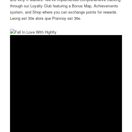
through our Loyalty Club featuring a Bonus Map, Achievements
system, and Shop where you can exchange points for rewards.
Leong est 30e alors que Prannoy est 36e.