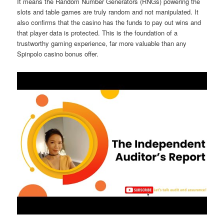
It means the Random Number Generators (RNGs) powering the
slots and table games are truly random and not manipulated. It
also confirms that the casino has the funds to pay out wins and
that player data is protected. This is the foundation of a
trustworthy gaming experience, far more valuable than any
Spinpolo casino bonus offer.