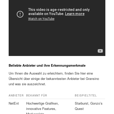
Beliebte Anbieter und ihre Erkennungsmerkmale
Um Ihnen die Auswahl zu erleichtern, finden Sie hier eine
Übersicht über einige der bekanntesten Anbieter bei Gransino
und was sie auszeichnet.
ANBIETER
BEKANNT FÜR
BEISPIELTITEL
NetEnt
Hochwertige Grafiken,
Starburst, Gonzo’s
innovative Features,
Quest
Markenslots