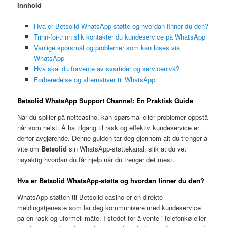
Innhold
Hva er Betsolid WhatsApp-støtte og hvordan finner du den?
Trinn-for-trinn slik kontakter du kundeservice på WhatsApp
Vanlige spørsmål og problemer som kan løses via
WhatsApp
Hva skal du forvente av svartider og servicenivå?
Forberedelse og alternativer til WhatsApp
Betsolid WhatsApp Support Channel: En Praktisk Guide
Når du spiller på nettcasino, kan spørsmål eller problemer oppstå
når som helst. Å ha tilgang til rask og effektiv kundeservice er
derfor avgjørende. Denne guiden tar deg gjennom alt du trenger å
vite om
Betsolid
sin WhatsApp-støttekanal, slik at du vet
nøyaktig hvordan du får hjelp når du trenger det mest.
Hva er Betsolid WhatsApp-støtte og hvordan finner du den?
WhatsApp-støtten til Betsolid casino er en direkte
meldingstjeneste som lar deg kommunisere med kundeservice
på en rask og uformell måte. I stedet for å vente i telefonkø eller