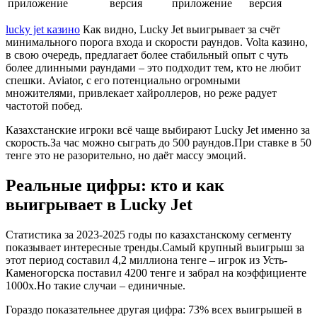
приложение
версия
приложение
версия
lucky jet казино
Как видно, Lucky Jet выигрывает за счёт
минимального порога входа и скорости раундов. Volta казино,
в свою очередь, предлагает более стабильный опыт с чуть
более длинными раундами – это подходит тем, кто не любит
спешки. Aviator, с его потенциально огромными
множителями, привлекает хайроллеров, но реже радует
частотой побед.
Казахстанские игроки всё чаще выбирают Lucky Jet именно за
скорость.За час можно сыграть до 500 раундов.При ставке в 50
тенге это не разорительно, но даёт массу эмоций.
Реальные цифры: кто и как
выигрывает в Lucky Jet
Статистика за 2023-2025 годы по казахстанскому сегменту
показывает интересные тренды.Самый крупный выигрыш за
этот период составил 4,2 миллиона тенге – игрок из Усть-
Каменогорска поставил 4200 тенге и забрал на коэффициенте
1000х.Но такие случаи – единичные.
Гораздо показательнее другая цифра: 73% всех выигрышей в