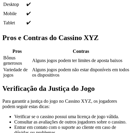
✔️
Desktop
✔️
Mobile
✔️
Tablet
Pros e Contras do Cassino XYZ
Pros
Contras
Bônus
Alguns jogos podem ter limites de aposta baixos
generosos
Variedade de
Alguns jogos podem não estar disponíveis em todos
jogos
os dispositivos
Verificação da Justiça do Jogo
Para garantir a justiça do jogo no Cassino XYZ, os jogadores
podem seguir estas dicas:
Verificar se o cassino possui uma licença de jogo válida.
Consultar as avaliações de outros jogadores sobre o cassino.
Entrar em contato com o suporte ao cliente em caso de
dúvidas ou problemas.