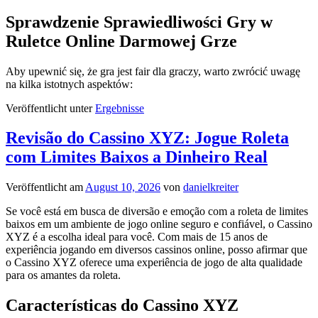
Sprawdzenie Sprawiedliwości Gry w
Ruletce Online Darmowej Grze
Aby upewnić się, że gra jest fair dla graczy, warto zwrócić uwagę
na kilka istotnych aspektów:
Veröffentlicht unter
Ergebnisse
Revisão do Cassino XYZ: Jogue Roleta
com Limites Baixos a Dinheiro Real
Veröffentlicht am
August 10, 2026
von
danielkreiter
Se você está em busca de diversão e emoção com a roleta de limites
baixos em um ambiente de jogo online seguro e confiável, o Cassino
XYZ é a escolha ideal para você. Com mais de 15 anos de
experiência jogando em diversos cassinos online, posso afirmar que
o Cassino XYZ oferece uma experiência de jogo de alta qualidade
para os amantes da roleta.
Características do Cassino XYZ