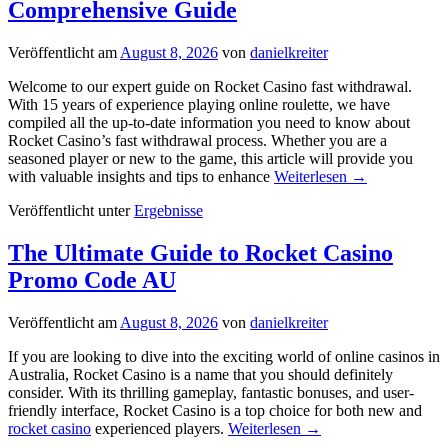
Comprehensive Guide
Veröffentlicht am
August 8, 2026
von
danielkreiter
Welcome to our expert guide on Rocket Casino fast withdrawal.
With 15 years of experience playing online roulette, we have
compiled all the up-to-date information you need to know about
Rocket Casino’s fast withdrawal process. Whether you are a
seasoned player or new to the game, this article will provide you
with valuable insights and tips to enhance
Weiterlesen
→
Veröffentlicht unter
Ergebnisse
The Ultimate Guide to Rocket Casino
Promo Code AU
Veröffentlicht am
August 8, 2026
von
danielkreiter
If you are looking to dive into the exciting world of online casinos in
Australia, Rocket Casino is a name that you should definitely
consider. With its thrilling gameplay, fantastic bonuses, and user-
friendly interface, Rocket Casino is a top choice for both new and
rocket casino
experienced players.
Weiterlesen
→