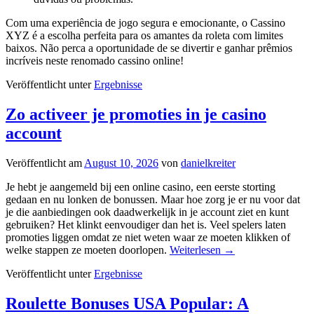
Com uma experiência de jogo segura e emocionante, o Cassino
XYZ é a escolha perfeita para os amantes da roleta com limites
baixos. Não perca a oportunidade de se divertir e ganhar prêmios
incríveis neste renomado cassino online!
Veröffentlicht unter
Ergebnisse
Zo activeer je promoties in je casino
account
Veröffentlicht am
August 10, 2026
von
danielkreiter
Je hebt je aangemeld bij een online casino, een eerste storting
gedaan en nu lonken de bonussen. Maar hoe zorg je er nu voor dat
je die aanbiedingen ook daadwerkelijk in je account ziet en kunt
gebruiken? Het klinkt eenvoudiger dan het is. Veel spelers laten
promoties liggen omdat ze niet weten waar ze moeten klikken of
welke stappen ze moeten doorlopen.
Weiterlesen
→
Veröffentlicht unter
Ergebnisse
Roulette Bonuses USA Popular: A