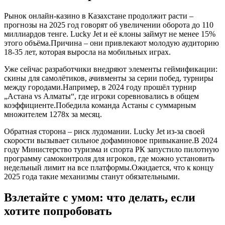
Рынок онлайн-казино в Казахстане продолжит расти –
прогнозы на 2025 год говорят об увеличении оборота до 110
миллиардов тенге. Lucky Jet и её клоны займут не менее 15%
этого объёма.Причина – они привлекают молодую аудиторию
18-35 лет, которая выросла на мобильных играх.
Уже сейчас разработчики внедряют элементы геймификации:
скины для самолётиков, ачивменты за серии побед, турниры
между городами.Например, в 2024 году прошёл турнир
„Астана vs Алматы“, где игроки соревновались в общем
коэффициенте.Победила команда Астаны с суммарным
множителем 1278х за месяц.
Обратная сторона – риск лудомании. Lucky Jet из-за своей
скорости вызывает сильное дофаминовое привыкание.В 2024
году Министерство туризма и спорта РК запустило пилотную
программу самоконтроля для игроков, где можно установить
недельный лимит на все платформы.Ожидается, что к концу
2025 года такие механизмы станут обязательными.
Взлетайте с умом: что делать, если
хотите попробовать