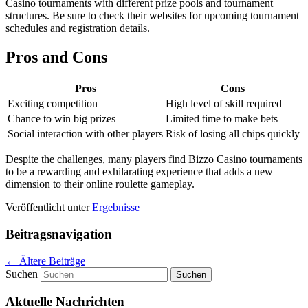
Casino tournaments with different prize pools and tournament
structures. Be sure to check their websites for upcoming tournament
schedules and registration details.
Pros and Cons
Pros
Cons
Exciting competition
High level of skill required
Chance to win big prizes
Limited time to make bets
Social interaction with other players
Risk of losing all chips quickly
Despite the challenges, many players find Bizzo Casino tournaments
to be a rewarding and exhilarating experience that adds a new
dimension to their online roulette gameplay.
Veröffentlicht unter
Ergebnisse
Beitragsnavigation
←
Ältere Beiträge
Suchen
Aktuelle Nachrichten