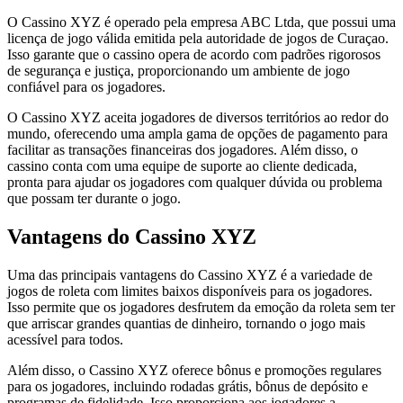
O Cassino XYZ é operado pela empresa ABC Ltda, que possui uma
licença de jogo válida emitida pela autoridade de jogos de Curaçao.
Isso garante que o cassino opera de acordo com padrões rigorosos
de segurança e justiça, proporcionando um ambiente de jogo
confiável para os jogadores.
O Cassino XYZ aceita jogadores de diversos territórios ao redor do
mundo, oferecendo uma ampla gama de opções de pagamento para
facilitar as transações financeiras dos jogadores. Além disso, o
cassino conta com uma equipe de suporte ao cliente dedicada,
pronta para ajudar os jogadores com qualquer dúvida ou problema
que possam ter durante o jogo.
Vantagens do Cassino XYZ
Uma das principais vantagens do Cassino XYZ é a variedade de
jogos de roleta com limites baixos disponíveis para os jogadores.
Isso permite que os jogadores desfrutem da emoção da roleta sem ter
que arriscar grandes quantias de dinheiro, tornando o jogo mais
acessível para todos.
Além disso, o Cassino XYZ oferece bônus e promoções regulares
para os jogadores, incluindo rodadas grátis, bônus de depósito e
programas de fidelidade. Isso proporciona aos jogadores a