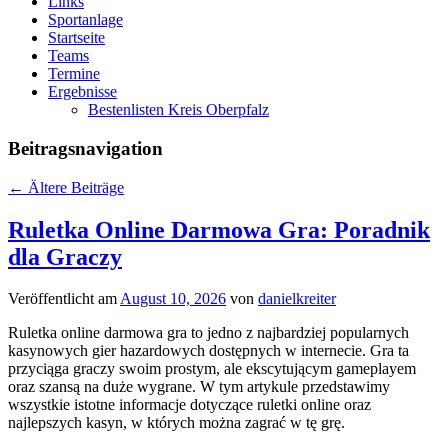
Links
Spiele nicht über einen Demo-Modus und haben
Sportanlage
normalerweise höhere Mindesteinsätze.
Startseite
Teams
Seriöse automatenspiele
Termine
Ergebnisse
Online Casino Curacao 2026 Für 2026 Geprüft
Bestenlisten Kreis Oberpfalz
Ein Framework bietet auch eine gemeinsame Grundlage für Berichts-
und Protokollierungsfunktionen.
Beitragsnavigation
Online Casino Ohne Handynummer 2026 Schnelle Auszahlung
Aber es dauerte nicht lange, bis sie sich verbanden und unzertrennlich
←
Ältere Beiträge
wurden.
Casino Auszahlung Ohne Verifizierung 2026 Heute Beitreten
Ruletka Online Darmowa Gra: Poradnik
dla Graczy
Veröffentlicht am
August 10, 2026
von
danielkreiter
Ruletka online darmowa gra to jedno z najbardziej popularnych
kasynowych gier hazardowych dostępnych w internecie. Gra ta
przyciąga graczy swoim prostym, ale ekscytującym gameplayem
oraz szansą na duże wygrane. W tym artykule przedstawimy
wszystkie istotne informacje dotyczące ruletki online oraz
najlepszych kasyn, w których można zagrać w tę grę.