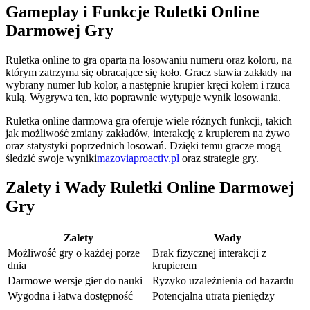
Gameplay i Funkcje Ruletki Online
Darmowej Gry
Ruletka online to gra oparta na losowaniu numeru oraz koloru, na
którym zatrzyma się obracające się koło. Gracz stawia zakłady na
wybrany numer lub kolor, a następnie krupier kręci kołem i rzuca
kulą. Wygrywa ten, kto poprawnie wytypuje wynik losowania.
Ruletka online darmowa gra oferuje wiele różnych funkcji, takich
jak możliwość zmiany zakładów, interakcję z krupierem na żywo
oraz statystyki poprzednich losowań. Dzięki temu gracze mogą
śledzić swoje wyniki
mazoviaproactiv.pl
oraz strategie gry.
Zalety i Wady Ruletki Online Darmowej
Gry
Zalety
Wady
Możliwość gry o każdej porze
Brak fizycznej interakcji z
dnia
krupierem
Darmowe wersje gier do nauki
Ryzyko uzależnienia od hazardu
Wygodna i łatwa dostępność
Potencjalna utrata pieniędzy