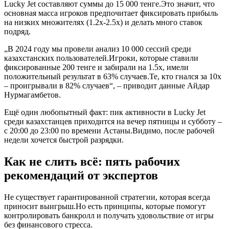
Lucky Jet составляют суммы до 15 000 тенге.Это значит, что
основная масса игроков предпочитает фиксировать прибыль
на низких множителях (1.2х-2.5х) и делать много ставок
подряд.
„В 2024 году мы провели анализ 10 000 сессий среди
казахстанских пользователей.Игроки, которые ставили
фиксированные 200 тенге и забирали на 1.5х, имели
положительный результат в 63% случаев.Те, кто гнался за 10х
– проигрывали в 82% случаев“, – приводит данные Айдар
Нурмагамбетов.
Ещё один любопытный факт: пик активности в Lucky Jet
среди казахстанцев приходится на вечер пятницы и субботу –
с 20:00 до 23:00 по времени Астаны.Видимо, после рабочей
недели хочется быстрой разрядки.
Как не слить всё: пять рабочих
рекомендаций от экспертов
Не существует гарантированной стратегии, которая всегда
приносит выигрыш.Но есть принципы, которые помогут
контролировать банкролл и получать удовольствие от игры
без финансового стресса.