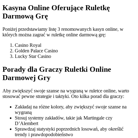
Kasyna Online Oferujące Ruletkę
Darmową Grę
Poniżej przedstawiamy listę 3 renomowanych kasyn online, w
których można zagrać w ruletkę online darmową grę:
Casino Royal
Golden Palace Casino
Lucky Star Casino
Porady dla Graczy Ruletki Online
Darmowej Gry
Aby zwiększyć swoje szanse na wygraną w ruletce online, warto
stosować pewne strategie i taktyki. Oto kilka porad dla graczy:
Zakładaj na różne kolory, aby zwiększyć swoje szanse na
wygraną
Stosuj systemy zakładów, takie jak Martingale czy
D’Alembert
Sprawdzaj statystyki poprzednich losowań, aby określić
trendy i prawdopodobieństwo