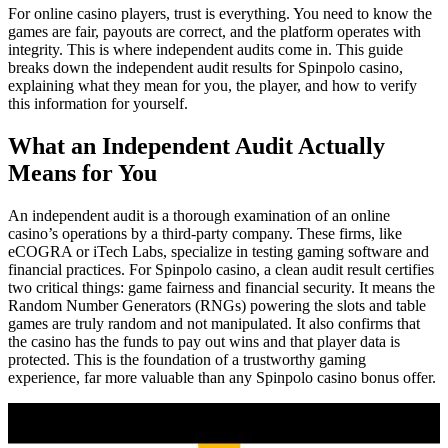
For online casino players, trust is everything. You need to know the
games are fair, payouts are correct, and the platform operates with
integrity. This is where independent audits come in. This guide
breaks down the independent audit results for Spinpolo casino,
explaining what they mean for you, the player, and how to verify
this information for yourself.
What an Independent Audit Actually
Means for You
An independent audit is a thorough examination of an online
casino’s operations by a third-party company. These firms, like
eCOGRA or iTech Labs, specialize in testing gaming software and
financial practices. For Spinpolo casino, a clean audit result certifies
two critical things: game fairness and financial security. It means the
Random Number Generators (RNGs) powering the slots and table
games are truly random and not manipulated. It also confirms that
the casino has the funds to pay out wins and that player data is
protected. This is the foundation of a trustworthy gaming
experience, far more valuable than any Spinpolo casino bonus offer.