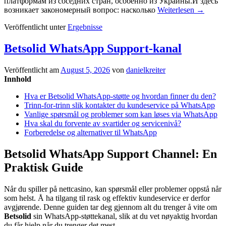
платформам из соседних стран, особенно из Украины.И здесь
возникает закономерный вопрос: насколько
Weiterlesen
→
Veröffentlicht unter
Ergebnisse
Betsolid WhatsApp Support-kanal
Veröffentlicht am
August 5, 2026
von
danielkreiter
Innhold
Hva er Betsolid WhatsApp-støtte og hvordan finner du den?
Trinn-for-trinn slik kontakter du kundeservice på WhatsApp
Vanlige spørsmål og problemer som kan løses via WhatsApp
Hva skal du forvente av svartider og servicenivå?
Forberedelse og alternativer til WhatsApp
Betsolid WhatsApp Support Channel: En
Praktisk Guide
Når du spiller på nettcasino, kan spørsmål eller problemer oppstå når
som helst. Å ha tilgang til rask og effektiv kundeservice er derfor
avgjørende. Denne guiden tar deg gjennom alt du trenger å vite om
Betsolid
sin WhatsApp-støttekanal, slik at du vet nøyaktig hvordan
du får hjelp når du trenger det mest.