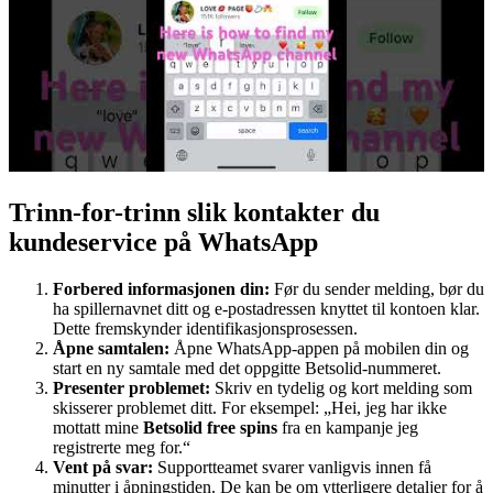
Trinn-for-trinn slik kontakter du
kundeservice på WhatsApp
Forbered informasjonen din:
Før du sender melding, bør du
ha spillernavnet ditt og e-postadressen knyttet til kontoen klar.
Dette fremskynder identifikasjonsprosessen.
Åpne samtalen:
Åpne WhatsApp-appen på mobilen din og
start en ny samtale med det oppgitte Betsolid-nummeret.
Presenter problemet:
Skriv en tydelig og kort melding som
skisserer problemet ditt. For eksempel: „Hei, jeg har ikke
mottatt mine
Betsolid free spins
fra en kampanje jeg
registrerte meg for.“
Vent på svar:
Supportteamet svarer vanligvis innen få
minutter i åpningstiden. De kan be om ytterligere detaljer for å