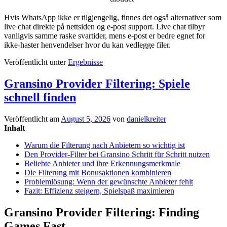
Hvis WhatsApp ikke er tilgjengelig, finnes det også alternativer som
live chat direkte på nettsiden og e-post support. Live chat tilbyr
vanligvis samme raske svartider, mens e-post er bedre egnet for
ikke-haster henvendelser hvor du kan vedlegge filer.
Veröffentlicht unter
Ergebnisse
Gransino Provider Filtering: Spiele
schnell finden
Veröffentlicht am
August 5, 2026
von
danielkreiter
Inhalt
Warum die Filterung nach Anbietern so wichtig ist
Den Provider-Filter bei Gransino Schritt für Schritt nutzen
Beliebte Anbieter und ihre Erkennungsmerkmale
Die Filterung mit Bonusaktionen kombinieren
Problemlösung: Wenn der gewünschte Anbieter fehlt
Fazit: Effizienz steigern, Spielspaß maximieren
Gransino Provider Filtering: Finding
Games Fast