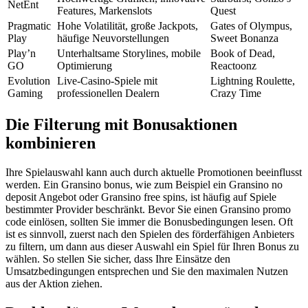
NetEnt
Features, Markenslots
Quest
Pragmatic
Hohe Volatilität, große Jackpots,
Gates of Olympus,
Play
häufige Neuvorstellungen
Sweet Bonanza
Play’n
Unterhaltsame Storylines, mobile
Book of Dead,
GO
Optimierung
Reactoonz
Evolution
Live-Casino-Spiele mit
Lightning Roulette,
Gaming
professionellen Dealern
Crazy Time
Die Filterung mit Bonusaktionen
kombinieren
Ihre Spielauswahl kann auch durch aktuelle Promotionen beeinflusst
werden. Ein Gransino bonus, wie zum Beispiel ein Gransino no
deposit Angebot oder Gransino free spins, ist häufig auf Spiele
bestimmter Provider beschränkt. Bevor Sie einen Gransino promo
code einlösen, sollten Sie immer die Bonusbedingungen lesen. Oft
ist es sinnvoll, zuerst nach den Spielen des förderfähigen Anbieters
zu filtern, um dann aus dieser Auswahl ein Spiel für Ihren Bonus zu
wählen. So stellen Sie sicher, dass Ihre Einsätze den
Umsatzbedingungen entsprechen und Sie den maximalen Nutzen
aus der Aktion ziehen.