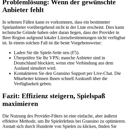
Problemlösung: Wenn der gewünschte
Anbieter fehlt
In seltenen Fällen kann es vorkommen, dass ein bestimmter
Spielanbieter vorübergehend nicht in der Liste erscheint. Dies kann
technische Gründe haben oder daran liegen, dass der Provider in
Ihrer Region aufgrund lokaler Lizenzbestimmungen nicht verfügbar
ist. In einem solchen Fall ist die beste Vorgehensweise:
Laden Sie die Spiele-Seite neu (F5).
Überprüfen Sie Ihr VPN; manche Anbieter sind in
Deutschland blockiert, wenn eine Verbindung aus dem
Ausland simuliert wird.
Kontaktieren Sie den Gransino Support per Live-Chat. Die
Mitarbeiter können Ihnen schnell Auskunft über die
Verfügbarkeit geben.
Fazit: Effizienz steigern, Spielspaß
maximieren
Die Nutzung des Provider-Filters ist eine einfache, aber äußerst
effektive Methode, um Ihr Spielerlebnis bei Gransino zu optimieren.
Anstatt sich durch Hunderte von Spielen zu klicken, finden Sie