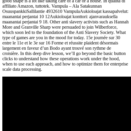
good shape is a lot like taking care of a car or a house. In qualità di
affiliato Amazon, tuttotek. Vampula – Ala Satakunnan
OsuuspankkiSallilantie 4932610 VampulaAukioloajat kassapalvelut:
maanantai perjantai 10 12Aukioloajat konttori: ajanvarauksella
maanantai perjantai 9 18. Other anti slavery activists such as Hannah
More and Granville Sharp were persuaded to join Wilberforce,
which soon led to the foundation of the Anti Slavery Society. What
type of games are you in the mood for today. 15e journée sur 30
entre le 11e et le 3e sur 16 Forme et réussite plaident désormais
largement en faveur d’un Bodo ayant trouvé son rythme de
croisière. In this deep dive lesson, we’ll go beyond the basic button
clicks to understand how these operations work under the hood,
when to use each approach, and how to optimize them for enterprise
scale data processing.