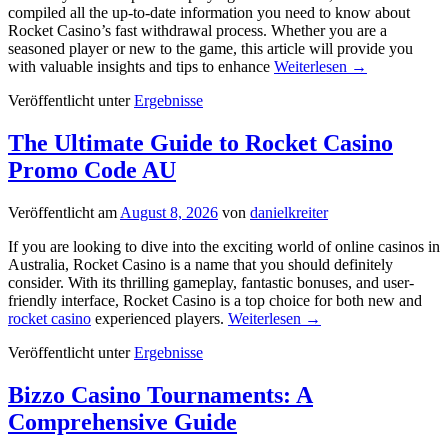
compiled all the up-to-date information you need to know about
Rocket Casino’s fast withdrawal process. Whether you are a
seasoned player or new to the game, this article will provide you
with valuable insights and tips to enhance
Weiterlesen
→
Veröffentlicht unter
Ergebnisse
The Ultimate Guide to Rocket Casino
Promo Code AU
Veröffentlicht am
August 8, 2026
von
danielkreiter
If you are looking to dive into the exciting world of online casinos in
Australia, Rocket Casino is a name that you should definitely
consider. With its thrilling gameplay, fantastic bonuses, and user-
friendly interface, Rocket Casino is a top choice for both new and
rocket casino
experienced players.
Weiterlesen
→
Veröffentlicht unter
Ergebnisse
Bizzo Casino Tournaments: A
Comprehensive Guide