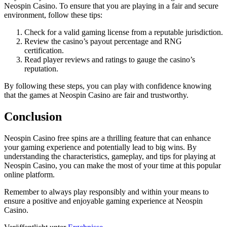
Neospin Casino. To ensure that you are playing in a fair and secure
environment, follow these tips:
Check for a valid gaming license from a reputable jurisdiction.
Review the casino’s payout percentage and RNG
certification.
Read player reviews and ratings to gauge the casino’s
reputation.
By following these steps, you can play with confidence knowing
that the games at Neospin Casino are fair and trustworthy.
Conclusion
Neospin Casino free spins are a thrilling feature that can enhance
your gaming experience and potentially lead to big wins. By
understanding the characteristics, gameplay, and tips for playing at
Neospin Casino, you can make the most of your time at this popular
online platform.
Remember to always play responsibly and within your means to
ensure a positive and enjoyable gaming experience at Neospin
Casino.