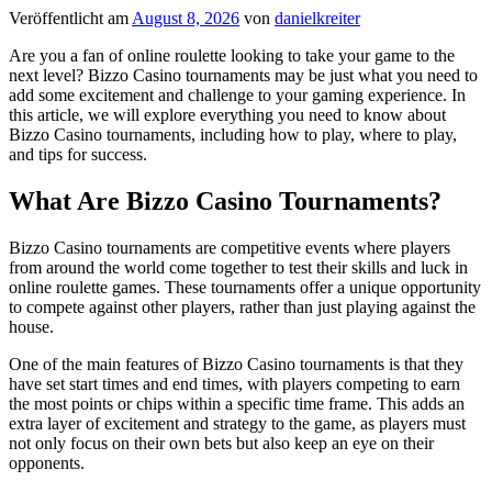
Veröffentlicht am
August 8, 2026
von
danielkreiter
Are you a fan of online roulette looking to take your game to the
next level? Bizzo Casino tournaments may be just what you need to
add some excitement and challenge to your gaming experience. In
this article, we will explore everything you need to know about
Bizzo Casino tournaments, including how to play, where to play,
and tips for success.
What Are Bizzo Casino Tournaments?
Bizzo Casino tournaments are competitive events where players
from around the world come together to test their skills and luck in
online roulette games. These tournaments offer a unique opportunity
to compete against other players, rather than just playing against the
house.
One of the main features of Bizzo Casino tournaments is that they
have set start times and end times, with players competing to earn
the most points or chips within a specific time frame. This adds an
extra layer of excitement and strategy to the game, as players must
not only focus on their own bets but also keep an eye on their
opponents.