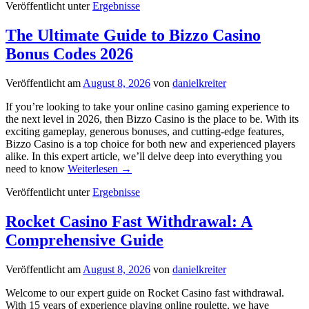
Veröffentlicht unter
Ergebnisse
The Ultimate Guide to Bizzo Casino
Bonus Codes 2026
Veröffentlicht am
August 8, 2026
von
danielkreiter
If you’re looking to take your online casino gaming experience to
the next level in 2026, then Bizzo Casino is the place to be. With its
exciting gameplay, generous bonuses, and cutting-edge features,
Bizzo Casino is a top choice for both new and experienced players
alike. In this expert article, we’ll delve deep into everything you
need to know
Weiterlesen
→
Veröffentlicht unter
Ergebnisse
Rocket Casino Fast Withdrawal: A
Comprehensive Guide
Veröffentlicht am
August 8, 2026
von
danielkreiter
Welcome to our expert guide on Rocket Casino fast withdrawal.
With 15 years of experience playing online roulette, we have