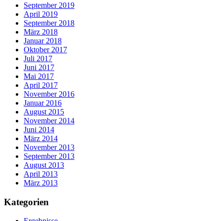
September 2019
April 2019
September 2018
März 2018
Januar 2018
Oktober 2017
Juli 2017
Juni 2017
Mai 2017
April 2017
November 2016
Januar 2016
August 2015
November 2014
Juni 2014
März 2014
November 2013
September 2013
August 2013
April 2013
März 2013
Kategorien
Ergebnisse