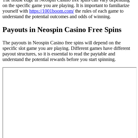
on the specific game you are playing. It is important to familiarize
yourself with
https://1001boom.com/
the rules of each game to
understand the potential outcomes and odds of winning.
Payouts in Neospin Casino Free Spins
The payouts in Neospin Casino free spins will depend on the
specific slot game you are playing. Different games have different
payout structures, so it is essential to read the paytable and
understand the potential rewards before you start spinning.