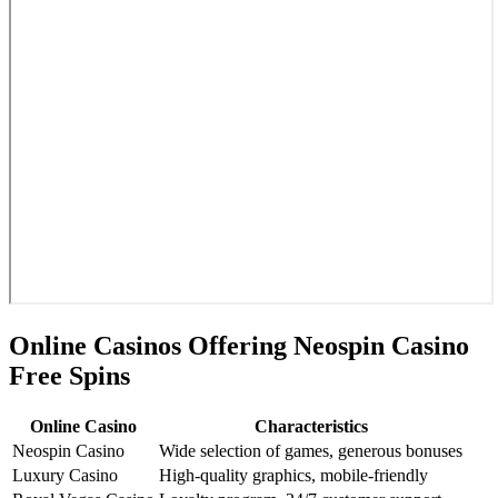
Online Casinos Offering Neospin Casino
Free Spins
Online Casino
Characteristics
Neospin Casino
Wide selection of games, generous bonuses
Luxury Casino
High-quality graphics, mobile-friendly