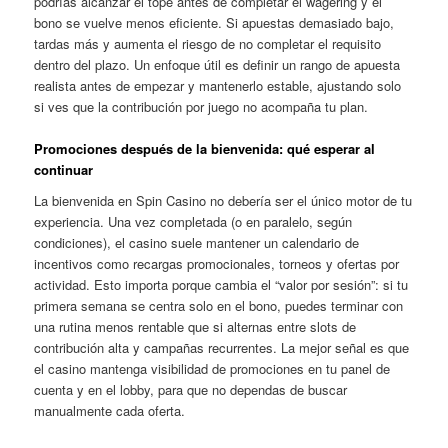
podrías alcanzar el tope antes de completar el wagering y el
bono se vuelve menos eficiente. Si apuestas demasiado bajo,
tardas más y aumenta el riesgo de no completar el requisito
dentro del plazo. Un enfoque útil es definir un rango de apuesta
realista antes de empezar y mantenerlo estable, ajustando solo
si ves que la contribución por juego no acompaña tu plan.
Promociones después de la bienvenida: qué esperar al
continuar
La bienvenida en Spin Casino no debería ser el único motor de tu
experiencia. Una vez completada (o en paralelo, según
condiciones), el casino suele mantener un calendario de
incentivos como recargas promocionales, torneos y ofertas por
actividad. Esto importa porque cambia el “valor por sesión”: si tu
primera semana se centra solo en el bono, puedes terminar con
una rutina menos rentable que si alternas entre slots de
contribución alta y campañas recurrentes. La mejor señal es que
el casino mantenga visibilidad de promociones en tu panel de
cuenta y en el lobby, para que no dependas de buscar
manualmente cada oferta.