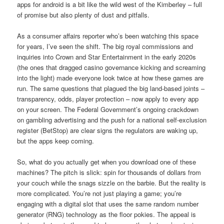
apps for android is a bit like the wild west of the Kimberley – full
of promise but also plenty of dust and pitfalls.
As a consumer affairs reporter who’s been watching this space
for years, I’ve seen the shift. The big royal commissions and
inquiries into Crown and Star Entertainment in the early 2020s
(the ones that dragged casino governance kicking and screaming
into the light) made everyone look twice at how these games are
run. The same questions that plagued the big land-based joints –
transparency, odds, player protection – now apply to every app
on your screen. The Federal Government’s ongoing crackdown
on gambling advertising and the push for a national self-exclusion
register (BetStop) are clear signs the regulators are waking up,
but the apps keep coming.
So, what do you actually get when you download one of these
machines? The pitch is slick: spin for thousands of dollars from
your couch while the snags sizzle on the barbie. But the reality is
more complicated. You’re not just playing a game; you’re
engaging with a digital slot that uses the same random number
generator (RNG) technology as the floor pokies. The appeal is