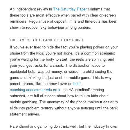
An independent review in
The Saturday Paper
confirms that
these tools are most effective when paired with clear on-screen
reminders. Regular use of deposit limits and time-outs has been
shown to reduce risky behaviour among punters.
THE FAMILY FACTOR AND THE DAILY GRIND
If you’ve ever tried to hide the fact you’re playing pokies on your
phone from the kids, you’re not alone. It’s a common scenario:
you’re waiting for the footy to start, the reels are spinning, and
your youngest asks for a snack. The distraction leads to
accidental bets, wasted money, or worse – a child seeing the
game and thinking it’s just another mobile game. This is why
parent forums, like the crowd over on
best-
coaching.anandsmartedu.co.in
the r/AustralianParenting
subreddit, are full of stories about how to talk to kids about
mobile gambling. The anonymity of the phone makes it easier to
slide into problem territory without anyone noticing until the bank
statement arrives.
Parenthood and gambling don’t mix well, but the industry knows