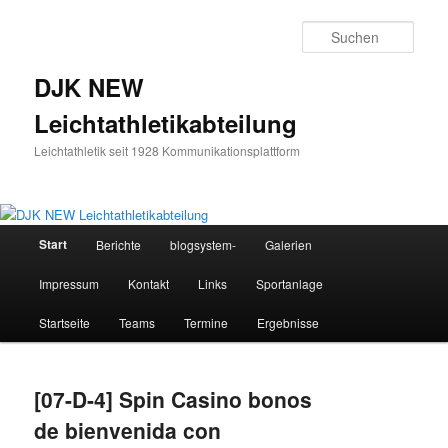
Casino valkenburg öffnungszeiten
Zum
Zum
primären
sekundären
Such
Inhalt
Inhalt
Online Casino Ohne 5 Sekunden Regel 2026 Clever Spielen
:
springen
springen
Umschalten auf die mobile Version der Website, Die Dinge fühlten sich
DJK NEW
im Vergleich zum Desktop sicherlich anders an und auch ein bisschen
Leichtathletikabteilung
zufällig.
Online Casino Echtgeld App 2026 Sofort Einzahlen
- Während viele der
Leichtathletik seit 1928 Kommunikationsplattform
Casinobesucher in formelle Kleidung gekleidet sein können, erhebt die
Verwaltung dies aus Gewohnheit und ermutigt ihre Kunden, sich in ihre
bequemste Kleidung zu kleiden.
Jackpot Spiele 2026 Echtes Geld Gewinnen
: Dies ist eine der neueren
Hauptmenü
Websites, und obwohl es neu ist, hat es Erfahrung mit seiner
Start
Berichte
blogsystem-
Galerien
etablierten Eigentümerfirma Jumpman Gaming Ltd.
Impressum
Kontakt
Links
Sportanlage
Spiel in casino Köln
Startseite
Teams
Termine
Ergebnisse
Online Casino Video Slots 2026 Jetzt Loslegen
Sehen Sie sich die größten Online-Casino-Gewinne, die beliebtesten
Spiele für April 2026 und die Statistiken anderer Gewinner für diesen
[07-D-4] Spin Casino bonos
Zeitraum an.
de bienvenida con