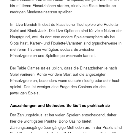
bis mittleren Einsatzhöhen starten, sind viele Slots bereits ab
niedrigen Mindesteinsätzen spielbar.
Im Live-Bereich findest du klassische Tischspiele wie Roulette-
Spiel und Black Jack. Die Live-Optionen sind für viele Nutzer der
Hauptgrund, weil du dort eine andere Spielatmosphäre als bei
Slots hast. Karten- und Roulette-Varianten sind typischerweise in
mehreren Tischen verfügbar, sodass du zwischen
Einsatzgrenzen und Spieltempo wechseln kannst.
Bei Table Games ist es üblich, dass die Einsatzhöhen je nach
Spiel variieren. Achte vor dem Start auf die angezeigten
Einsatzgrenzen, besonders wenn du sehr niedrig oder sehr hoch
spielst. Das ist weniger eine Frage des Casinos als des
jeweiligen Spiels.
Auszahlungen und Methoden: So läuft es praktisch ab
Der Zahlungsfokus ist bei vielen Spielern entscheidend, daher
hier die wichtigsten Punkte. Boho Casino bietet
Zahlungsausgänge über gängige Methoden an. In der Praxis sind