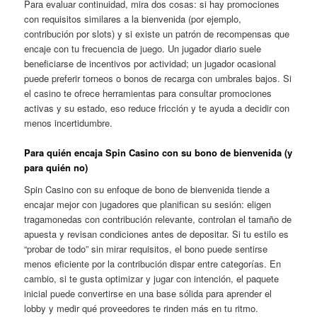
Para evaluar continuidad, mira dos cosas: si hay promociones
con requisitos similares a la bienvenida (por ejemplo,
contribución por slots) y si existe un patrón de recompensas que
encaje con tu frecuencia de juego. Un jugador diario suele
beneficiarse de incentivos por actividad; un jugador ocasional
puede preferir torneos o bonos de recarga con umbrales bajos. Si
el casino te ofrece herramientas para consultar promociones
activas y su estado, eso reduce fricción y te ayuda a decidir con
menos incertidumbre.
Para quién encaja Spin Casino con su bono de bienvenida (y
para quién no)
Spin Casino con su enfoque de bono de bienvenida tiende a
encajar mejor con jugadores que planifican su sesión: eligen
tragamonedas con contribución relevante, controlan el tamaño de
apuesta y revisan condiciones antes de depositar. Si tu estilo es
“probar de todo” sin mirar requisitos, el bono puede sentirse
menos eficiente por la contribución dispar entre categorías. En
cambio, si te gusta optimizar y jugar con intención, el paquete
inicial puede convertirse en una base sólida para aprender el
lobby y medir qué proveedores te rinden más en tu ritmo.