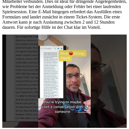
Mitarbeiter verbunden. Dies ist ideal für dringende Angelegenheiten,
wie Probleme bei der Anmeldung oder Fehler bei einer laufenden
Spielesession. Eine E-Mail hingegen erfordert das Ausfüllen eines
Formulars und landet zunächst in einem Ticket-System. Die erste
Antwort kann je nach Auslastung zwischen 2 und 12 Stunden
dauern. Für sofortige Hilfe ist der Chat klar im Vorteil.