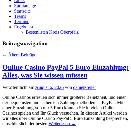
Links
Neben Slots gibt es ein Live-Casino mit allen Spielen, die Sie
Sportanlage
sich vorstellen können.
Startseite
Teams
Poker texas holdem strategie
Termine
Ergebnisse
Seriöse Online Casinos Mit Bonus Ohne Einzahlung 2026
Bestenlisten Kreis Oberpfalz
Divine Slots hat diesen Abschnitt viel zu ernst genommen und bietet
eine große Auswahl an Werbeaktionen, die für die Spieler von
Beitragsnavigation
Interesse sind.
Casino Mit Eu Lizenz 2026 Geprüfte Auswahl
←
Ältere Beiträge
Rizk Casino hat einen hervorragenden Ruf, wenn es um Sicherheit
geht.
Online Casino PayPal 5 Euro Einzahlung:
Much Better Casinos 2026 Clever Spielen
Alles, was Sie wissen müssen
Veröffentlicht am
August 6, 2026
von
danielkreiter
Online Casinos erfreuen sich immer größerer Beliebtheit, und einer
der bequemsten und sichersten Zahlungsmethoden ist PayPal. Mit
einer Einzahlung von nur 5 Euro können Sie in vielen Online
Casinos spielen und Ihr Glück versuchen. In diesem Artikel werden
wir alles über Online Casino PayPal 5 Euro Einzahlung besprechen,
einschließlich der besten
Weiterlesen
→