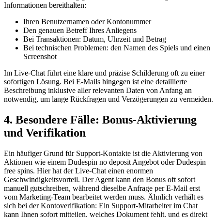
Informationen bereithalten:
Ihren Benutzernamen oder Kontonummer
Den genauen Betreff Ihres Anliegens
Bei Transaktionen: Datum, Uhrzeit und Betrag
Bei technischen Problemen: den Namen des Spiels und einen
Screenshot
Im Live-Chat führt eine klare und präzise Schilderung oft zu einer
sofortigen Lösung. Bei E-Mails hingegen ist eine detaillierte
Beschreibung inklusive aller relevanten Daten von Anfang an
notwendig, um lange Rückfragen und Verzögerungen zu vermeiden.
4. Besondere Fälle: Bonus-Aktivierung
und Verifikation
Ein häufiger Grund für Support-Kontakte ist die Aktivierung von
Aktionen wie einem Dudespin no deposit Angebot oder Dudespin
free spins. Hier hat der Live-Chat einen enormen
Geschwindigkeitsvorteil. Der Agent kann den Bonus oft sofort
manuell gutschreiben, während dieselbe Anfrage per E-Mail erst
vom Marketing-Team bearbeitet werden muss. Ähnlich verhält es
sich bei der Kontoverifikation: Ein Support-Mitarbeiter im Chat
kann Ihnen sofort mitteilen, welches Dokument fehlt, und es direkt