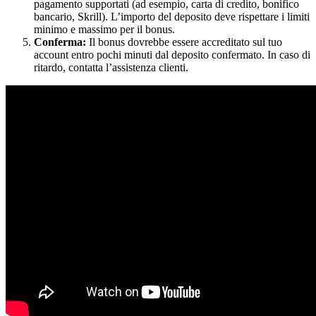
pagamento supportati (ad esempio, carta di credito, bonifico
bancario, Skrill). L’importo del deposito deve rispettare i limiti
minimo e massimo per il bonus.
Conferma:
Il bonus dovrebbe essere accreditato sul tuo
account entro pochi minuti dal deposito confermato. In caso di
ritardo, contatta l’assistenza clienti.