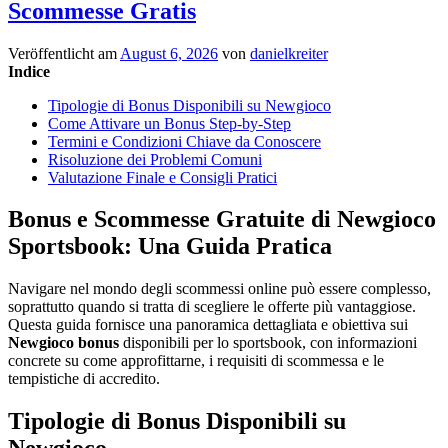
Scommesse Gratis
Veröffentlicht am
August 6, 2026
von
danielkreiter
Indice
Tipologie di Bonus Disponibili su Newgioco
Come Attivare un Bonus Step-by-Step
Termini e Condizioni Chiave da Conoscere
Risoluzione dei Problemi Comuni
Valutazione Finale e Consigli Pratici
Bonus e Scommesse Gratuite di Newgioco
Sportsbook: Una Guida Pratica
Navigare nel mondo degli scommessi online può essere complesso,
soprattutto quando si tratta di scegliere le offerte più vantaggiose.
Questa guida fornisce una panoramica dettagliata e obiettiva sui
Newgioco bonus
disponibili per lo sportsbook, con informazioni
concrete su come approfittarne, i requisiti di scommessa e le
tempistiche di accredito.
Tipologie di Bonus Disponibili su