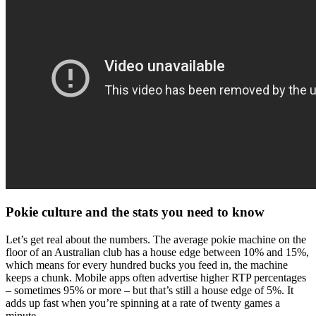
Pokie culture and the stats you need to know
Let’s get real about the numbers. The average pokie machine on the
floor of an Australian club has a house edge between 10% and 15%,
which means for every hundred bucks you feed in, the machine
keeps a chunk. Mobile apps often advertise higher RTP percentages
– sometimes 95% or more – but that’s still a house edge of 5%. It
adds up fast when you’re spinning at a rate of twenty games a
minute.