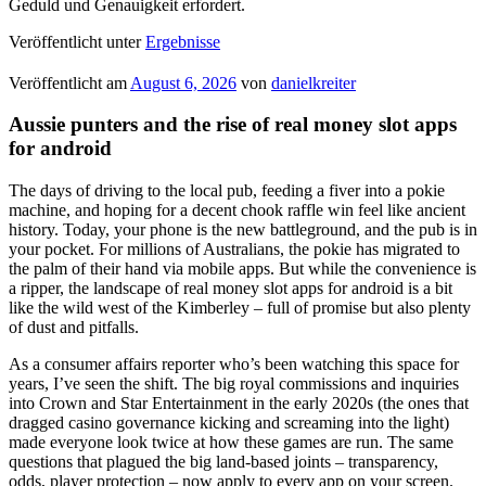
Geduld und Genauigkeit erfordert.
Veröffentlicht unter
Ergebnisse
Veröffentlicht am
August 6, 2026
von
danielkreiter
Aussie punters and the rise of real money slot apps
for android
The days of driving to the local pub, feeding a fiver into a pokie
machine, and hoping for a decent chook raffle win feel like ancient
history. Today, your phone is the new battleground, and the pub is in
your pocket. For millions of Australians, the pokie has migrated to
the palm of their hand via mobile apps. But while the convenience is
a ripper, the landscape of real money slot apps for android is a bit
like the wild west of the Kimberley – full of promise but also plenty
of dust and pitfalls.
As a consumer affairs reporter who’s been watching this space for
years, I’ve seen the shift. The big royal commissions and inquiries
into Crown and Star Entertainment in the early 2020s (the ones that
dragged casino governance kicking and screaming into the light)
made everyone look twice at how these games are run. The same
questions that plagued the big land-based joints – transparency,
odds, player protection – now apply to every app on your screen.