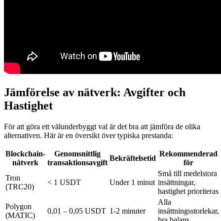
Jämförelse av nätverk: Avgifter och
Hastighet
För att göra ett välunderbyggt val är det bra att jämföra de olika
alternativen. Här är en översikt över typiska prestanda:
Blockchain-
Genomsnittlig
Rekommenderad
Bekräftelsetid
nätverk
transaktionsavgift
för
Små till medelstora
Tron
< 1 USDT
Under 1 minut
insättningar,
(TRC20)
hastighet prioriteras
Alla
Polygon
0,01 – 0,05 USDT
1-2 minuter
insättningsstorlekar,
(MATIC)
bra balans