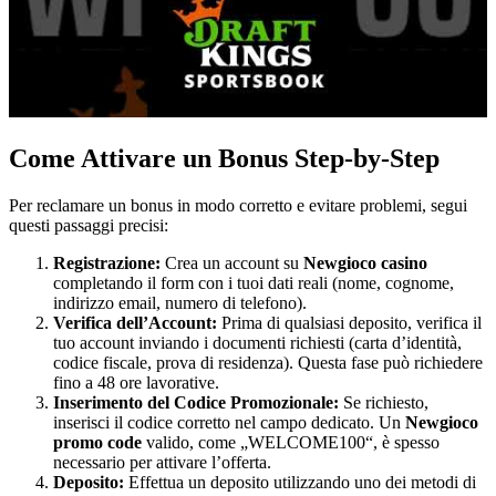
Come Attivare un Bonus Step-by-Step
Per reclamare un bonus in modo corretto e evitare problemi, segui
questi passaggi precisi:
Registrazione:
Crea un account su
Newgioco casino
completando il form con i tuoi dati reali (nome, cognome,
indirizzo email, numero di telefono).
Verifica dell’Account:
Prima di qualsiasi deposito, verifica il
tuo account inviando i documenti richiesti (carta d’identità,
codice fiscale, prova di residenza). Questa fase può richiedere
fino a 48 ore lavorative.
Inserimento del Codice Promozionale:
Se richiesto,
inserisci il codice corretto nel campo dedicato. Un
Newgioco
promo code
valido, come „WELCOME100“, è spesso
necessario per attivare l’offerta.
Deposito:
Effettua un deposito utilizzando uno dei metodi di