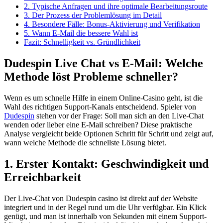
2. Typische Anfragen und ihre optimale Bearbeitungsroute
3. Der Prozess der Problemlösung im Detail
4. Besondere Fälle: Bonus-Aktivierung und Verifikation
5. Wann E-Mail die bessere Wahl ist
Fazit: Schnelligkeit vs. Gründlichkeit
Dudespin Live Chat vs E-Mail: Welche
Methode löst Probleme schneller?
Wenn es um schnelle Hilfe in einem Online-Casino geht, ist die
Wahl des richtigen Support-Kanals entscheidend. Spieler von
Dudespin
stehen vor der Frage: Soll man sich an den Live-Chat
wenden oder lieber eine E-Mail schreiben? Diese praktische
Analyse vergleicht beide Optionen Schritt für Schritt und zeigt auf,
wann welche Methode die schnellste Lösung bietet.
1. Erster Kontakt: Geschwindigkeit und
Erreichbarkeit
Der Live-Chat von Dudespin casino ist direkt auf der Website
integriert und in der Regel rund um die Uhr verfügbar. Ein Klick
genügt, und man ist innerhalb von Sekunden mit einem Support-