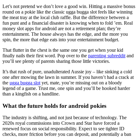
Let’s not pretend we don’t love a good win. Hitting a massive bonus
round on a pokie like the classic ugga bugga slot feels like winning
the meat tray at the local club raffle. But the difference between a
fun punt and a financial disaster is knowing when to fold ’em. Real
money slot apps for android are not a retirement plan; they’re
entertainment. The house always has the edge, and the more you
spin, the more that edge eats into your entertainment budget.
That flutter in the chest is the same one you get when your kid
finally nails their first word. Pop over to the
parenting subreddit
and
you’ll see plenty of parents sharing those little victories.
It’s that rush of pure, unadulterated Aussie joy – like sinking a cold
one after mowing the lawn in summer. If you haven’t had a crack at
the
ugga bugga slot
yet, mate, you’re missing out on a bloody
legend of a game. Trust me, one spin and you’ll be hooked harder
than a kingfish on a handline.
What the future holds for android pokies
The industry is shifting, and not just because of technology. The
2020s royal commissions into Crown and Star have forced a
renewed focus on social responsibility. Expect to see tighter ID
checks, more friction before you can deposit, and potentially a ban