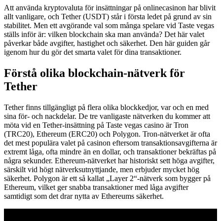
Att använda kryptovaluta för insättningar på onlinecasinon har blivit
allt vanligare, och Tether (USDT) står i första ledet på grund av sin
stabilitet. Men ett avgörande val som många spelare vid Taste vegas
ställs inför är: vilken blockchain ska man använda? Det här valet
påverkar både avgifter, hastighet och säkerhet. Den här guiden går
igenom hur du gör det smarta valet för dina transaktioner.
Förstå olika blockchain-nätverk för
Tether
Tether finns tillgängligt på flera olika blockkedjor, var och en med
sina för- och nackdelar. De tre vanligaste nätverken du kommer att
möta vid en Tether-insättning på Taste vegas casino är Tron
(TRC20), Ethereum (ERC20) och Polygon. Tron-nätverket är ofta
det mest populära valet på casinon eftersom transaktionsavgifterna är
extremt låga, ofta mindre än en dollar, och transaktioner bekräftas på
några sekunder. Ethereum-nätverket har historiskt sett höga avgifter,
särskilt vid högt nätverksutnyttjande, men erbjuder mycket hög
säkerhet. Polygon är ett så kallat „Layer 2“-nätverk som bygger på
Ethereum, vilket ger snabba transaktioner med låga avgifter
samtidigt som det drar nytta av Ethereums säkerhet.