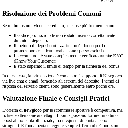
Basket
Risoluzione dei Problemi Comuni
Se un bonus non viene accreditato, le cause più frequenti sono:
Il codice promozionale non è stato inserito correttamente
durante il deposito.
Il metodo di deposito utilizzato non è idoneo per la
promozione (es. alcuni wallet sono spesso esclusi).
L’account non è stato completamente verificato tramite KYC
(Know Your Customer).
È stato superato il limite di tempo per la richiesta del bonus.
In questi casi, la prima azione è contattare il supporto di Newgioco
via live chat o email, fornendo gli estremi del deposito. I tempi di
risposta del servizio clienti sono generalmente entro poche ore.
Valutazione Finale e Consigli Pratici
L’offerta di
newgioco
per le scommesse sportive è competitiva, ma
richiede attenzione ai dettagli. I bonus possono fornire un ottimo
boost al tuo bankroll iniziale, ma i requisiti di puntata sono
stringenti. È fondamentale leggere sempre i Termini e Condizioni