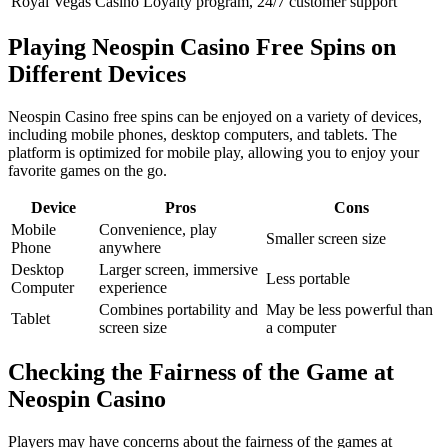
Royal Vegas Casino
Loyalty program, 24/7 customer support
Playing Neospin Casino Free Spins on
Different Devices
Neospin Casino free spins can be enjoyed on a variety of devices,
including mobile phones, desktop computers, and tablets. The
platform is optimized for mobile play, allowing you to enjoy your
favorite games on the go.
Device
Pros
Cons
Mobile
Convenience, play
Smaller screen size
Phone
anywhere
Desktop
Larger screen, immersive
Less portable
Computer
experience
Combines portability and
May be less powerful than
Tablet
screen size
a computer
Checking the Fairness of the Game at
Neospin Casino
Players may have concerns about the fairness of the games at