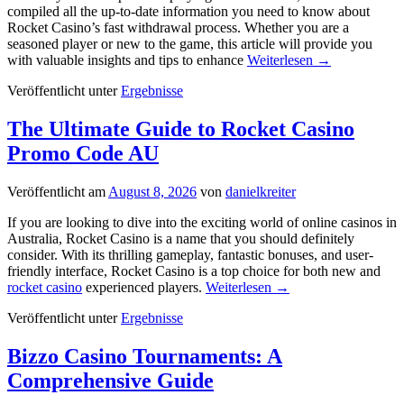
compiled all the up-to-date information you need to know about
Rocket Casino’s fast withdrawal process. Whether you are a
seasoned player or new to the game, this article will provide you
with valuable insights and tips to enhance
Weiterlesen
→
Veröffentlicht unter
Ergebnisse
The Ultimate Guide to Rocket Casino
Promo Code AU
Veröffentlicht am
August 8, 2026
von
danielkreiter
If you are looking to dive into the exciting world of online casinos in
Australia, Rocket Casino is a name that you should definitely
consider. With its thrilling gameplay, fantastic bonuses, and user-
friendly interface, Rocket Casino is a top choice for both new and
rocket casino
experienced players.
Weiterlesen
→
Veröffentlicht unter
Ergebnisse
Bizzo Casino Tournaments: A
Comprehensive Guide