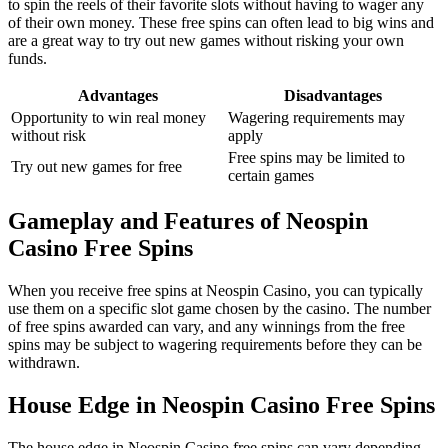
to spin the reels of their favorite slots without having to wager any
of their own money. These free spins can often lead to big wins and
are a great way to try out new games without risking your own
funds.
Advantages
Disadvantages
Opportunity to win real money
Wagering requirements may
without risk
apply
Free spins may be limited to
Try out new games for free
certain games
Gameplay and Features of Neospin
Casino Free Spins
When you receive free spins at Neospin Casino, you can typically
use them on a specific slot game chosen by the casino. The number
of free spins awarded can vary, and any winnings from the free
spins may be subject to wagering requirements before they can be
withdrawn.
House Edge in Neospin Casino Free Spins
The house edge in Neospin Casino free spins can vary depending