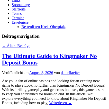
Links
Sie können Ihre Einsätze zwischen €0,20 und €100 variieren.
Sportanlage
Startseite
Casino hohensyburg dortmund adresse
Teams
Termine
Minimum Deposit Casino 2026 Schnell Und Sicher
Ergebnisse
Es hat eine variable Anzahl von Reihen pro Rolle, wobei die Anzahl
Bestenlisten Kreis Oberpfalz
der Reihen entlang der Rollen zunimmt.
24 7 Casino 2026 Boni Die Liefern
Beitragsnavigation
Du musst nur ein paar Cent setzen, und schon ist der Reichtum zum
Greifen nahe.
←
Ältere Beiträge
Besten Casino Spiele Mit Freispielen 2026 Gratis Spins Holen
The Ultimate Guide to Kingmaker No
Deposit Bonus
Veröffentlicht am
August 8, 2026
von
danielkreiter
Are you a fan of online casinos and looking for an exciting new
game to play? Look no further than Kingmaker No Deposit Bonus!
With its thrilling gameplay and generous bonuses, this game is sure
to keep you entertained for hours on end. In this article, we’ll
explore everything you need to know about Kingmaker No Deposit
Bonus, including how to play,
Weiterlesen
→