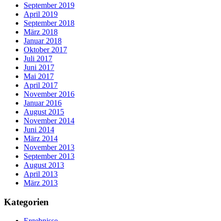
September 2019
April 2019
September 2018
März 2018
Januar 2018
Oktober 2017
Juli 2017
Juni 2017
Mai 2017
April 2017
November 2016
Januar 2016
August 2015
November 2014
Juni 2014
März 2014
November 2013
September 2013
August 2013
April 2013
März 2013
Kategorien
Ergebnisse