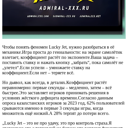
Чтобы понять феномен Lucky Jet, нужно разобраться в её
механике.Игра проста до гениальности: на экране самолётик
взлетает, коэффициент растёт по экспоненте.Ваша задача –
поставить ставку и нажать кнопку „забрать“, пока самолёт не
„улетел“.Если успели – умножаете ставку на
коэффициент.Если нет – теряете всё.
Но дьявол, как всегда, в деталях.Коэффициент растёт
неравномерно: первые секунды – медленно, затем – всё
быстрее.Это заставляет игроков принимать решения в
условиях жёсткого дефицита времени.Согласно данным
опроса казахстанских игроков за 2023 год, 62% пользователей
срываются именно в первые 3 секунды игры, когда
множитель ещё низкий.А 28% терпят до потери всего.
„Lucky Jet – это не про удачу, это про контроль страха.Я