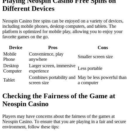
Playing Neospin Casino Free Spins on
Different Devices
Neospin Casino free spins can be enjoyed on a variety of devices,
including mobile phones, desktop computers, and tablets. The
platform is optimized for mobile play, allowing you to enjoy your
favorite games on the go.
Device
Pros
Cons
Mobile
Convenience, play
Smaller screen size
Phone
anywhere
Desktop
Larger screen, immersive
Less portable
Computer
experience
Combines portability and
May be less powerful than
Tablet
screen size
a computer
Checking the Fairness of the Game at
Neospin Casino
Players may have concerns about the fairness of the games at
Neospin Casino. To ensure that you are playing in a fair and secure
environment, follow these tips: