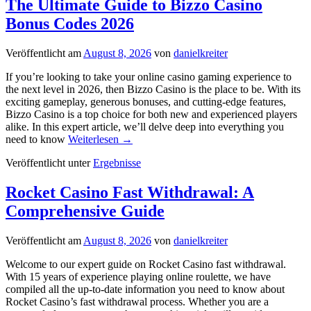
The Ultimate Guide to Bizzo Casino
Bonus Codes 2026
Veröffentlicht am
August 8, 2026
von
danielkreiter
If you’re looking to take your online casino gaming experience to
the next level in 2026, then Bizzo Casino is the place to be. With its
exciting gameplay, generous bonuses, and cutting-edge features,
Bizzo Casino is a top choice for both new and experienced players
alike. In this expert article, we’ll delve deep into everything you
need to know
Weiterlesen
→
Veröffentlicht unter
Ergebnisse
Rocket Casino Fast Withdrawal: A
Comprehensive Guide
Veröffentlicht am
August 8, 2026
von
danielkreiter
Welcome to our expert guide on Rocket Casino fast withdrawal.
With 15 years of experience playing online roulette, we have
compiled all the up-to-date information you need to know about
Rocket Casino’s fast withdrawal process. Whether you are a