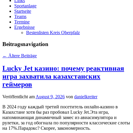
Links
Sportanlage
100 Casino Bonus 2026 Heute Beitreten
Startseite
Wenn Online-Casinos diese besten Online-Casino-Angebote
Teams
anbieten, zeigt dies, dass die Spieler nicht nur ihr Geld in diese Spiele
Termine
investieren, sondern auch andere Vorteile und Geschenke dafür
Ergebnisse
erhalten.
Bestenlisten Kreis Oberpfalz
15 Euro Casino Bonus 2026 Jetzt Spielen
Das Knight’s Life online ist nicht ganz so entbehrungsreich wie das
Beitragsnavigation
damalige, echte Ritterleben.
Glücksspiele Spielen 2026 Jetzt Spielen
←
Ältere Beiträge
Lucky Jet казино: почему реактивная
игра захватила казахстанских
геймеров
Veröffentlicht am
August 9, 2026
von
danielkreiter
В 2024 году каждый третий посетитель онлайн-казино в
Казахстане хотя бы раз пробовал Lucky Jet.Эта игра,
напоминающая динамичный замес из авиасимулятора и
рулетки, за год обогнала по популярности классические слоты
на 17%.Парадокс? Скорее, закономерность.