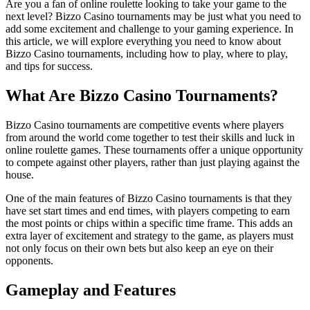
Are you a fan of online roulette looking to take your game to the
next level? Bizzo Casino tournaments may be just what you need to
add some excitement and challenge to your gaming experience. In
this article, we will explore everything you need to know about
Bizzo Casino tournaments, including how to play, where to play,
and tips for success.
What Are Bizzo Casino Tournaments?
Bizzo Casino tournaments are competitive events where players
from around the world come together to test their skills and luck in
online roulette games. These tournaments offer a unique opportunity
to compete against other players, rather than just playing against the
house.
One of the main features of Bizzo Casino tournaments is that they
have set start times and end times, with players competing to earn
the most points or chips within a specific time frame. This adds an
extra layer of excitement and strategy to the game, as players must
not only focus on their own bets but also keep an eye on their
opponents.
Gameplay and Features