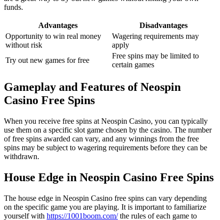
funds.
Advantages
Disadvantages
Opportunity to win real money
Wagering requirements may
without risk
apply
Free spins may be limited to
Try out new games for free
certain games
Gameplay and Features of Neospin
Casino Free Spins
When you receive free spins at Neospin Casino, you can typically
use them on a specific slot game chosen by the casino. The number
of free spins awarded can vary, and any winnings from the free
spins may be subject to wagering requirements before they can be
withdrawn.
House Edge in Neospin Casino Free Spins
The house edge in Neospin Casino free spins can vary depending
on the specific game you are playing. It is important to familiarize
yourself with
https://1001boom.com/
the rules of each game to