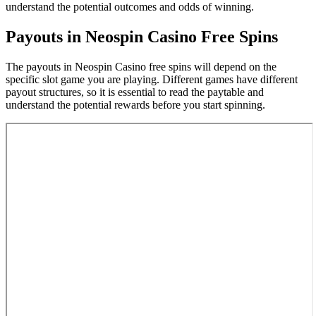
understand the potential outcomes and odds of winning.
Payouts in Neospin Casino Free Spins
The payouts in Neospin Casino free spins will depend on the
specific slot game you are playing. Different games have different
payout structures, so it is essential to read the paytable and
understand the potential rewards before you start spinning.