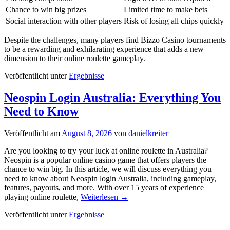
Chance to win big prizes
Limited time to make bets
Social interaction with other players
Risk of losing all chips quickly
Despite the challenges, many players find Bizzo Casino tournaments
to be a rewarding and exhilarating experience that adds a new
dimension to their online roulette gameplay.
Veröffentlicht unter
Ergebnisse
Neospin Login Australia: Everything You
Need to Know
Veröffentlicht am
August 8, 2026
von
danielkreiter
Are you looking to try your luck at online roulette in Australia?
Neospin is a popular online casino game that offers players the
chance to win big. In this article, we will discuss everything you
need to know about Neospin login Australia, including gameplay,
features, payouts, and more. With over 15 years of experience
playing online roulette,
Weiterlesen
→
Veröffentlicht unter
Ergebnisse