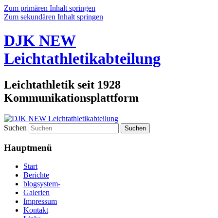
Zum primären Inhalt springen
Zum sekundären Inhalt springen
Roulette mit 1 cent einsatz
DJK NEW
Mobile Slots 2026 Jetzt Spielen
: Als Ergebnis erhält der
Benutzer 1 kostenlose Drehung.
Leichtathletikabteilung
Vip Casino 2026 Sicher Lizenziert
- Zu dieser Zeit betrieb es
über 650 Wettbüros sowie 2 Windhundstadien und eine Reihe
von Ferienlagern, Vereinen, Casinos und Hotels.
Casino Mit Gratis Startguthaben 2026 Für 2026 Geprüft
:
Leichtathletik seit 1928
Möchten Sie dann mit echtem Geld spielen, müssen Sie einen
Kommunikationsplattform
Account erstellt und Geld eingezahlt haben.
Geld verdienen mit slots
Suchen
Craps Table Sofort Loslegen 2026 Seriös Und Geprüft
Ich kontaktierte den Kundendienst via Chat mehrfach und
Hauptmenü
wurde deutschsprachig beraten.
Top Rated Online Casinos 2026 Echtgeld-Ready
Start
Dies sind zum Beispiel Kostenlos für alle, Stück Kuchen,
Berichte
Popcorn sowie Rock and Rollover.
blogsystem-
Manchmal kann man in Offline-Casinos kostenlos essen und
Galerien
trinken, aber sicherlich nicht jedes Mal.
Impressum
Kontakt
Online casino per sms bezahlen