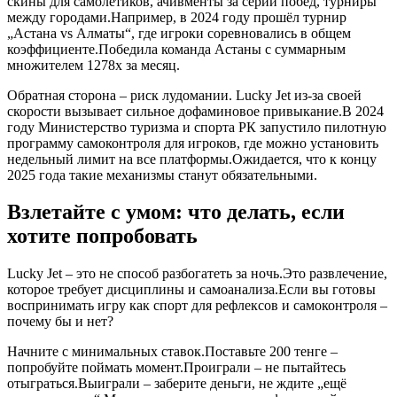
скины для самолётиков, ачивменты за серии побед, турниры
между городами.Например, в 2024 году прошёл турнир
„Астана vs Алматы“, где игроки соревновались в общем
коэффициенте.Победила команда Астаны с суммарным
множителем 1278х за месяц.
Обратная сторона – риск лудомании. Lucky Jet из-за своей
скорости вызывает сильное дофаминовое привыкание.В 2024
году Министерство туризма и спорта РК запустило пилотную
программу самоконтроля для игроков, где можно установить
недельный лимит на все платформы.Ожидается, что к концу
2025 года такие механизмы станут обязательными.
Взлетайте с умом: что делать, если
хотите попробовать
Lucky Jet – это не способ разбогатеть за ночь.Это развлечение,
которое требует дисциплины и самоанализа.Если вы готовы
воспринимать игру как спорт для рефлексов и самоконтроля –
почему бы и нет?
Начните с минимальных ставок.Поставьте 200 тенге –
попробуйте поймать момент.Проиграли – не пытайтесь
отыграться.Выиграли – заберите деньги, не ждите „ещё