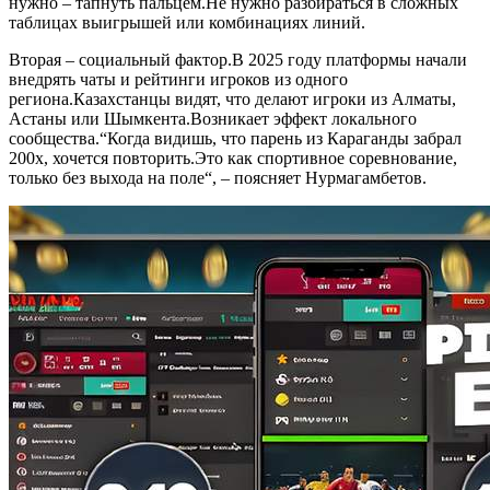
нужно – тапнуть пальцем.Не нужно разбираться в сложных
таблицах выигрышей или комбинациях линий.
Вторая – социальный фактор.В 2025 году платформы начали
внедрять чаты и рейтинги игроков из одного
региона.Казахстанцы видят, что делают игроки из Алматы,
Астаны или Шымкента.Возникает эффект локального
сообщества.“Когда видишь, что парень из Караганды забрал
200х, хочется повторить.Это как спортивное соревнование,
только без выхода на поле“, – поясняет Нурмагамбетов.