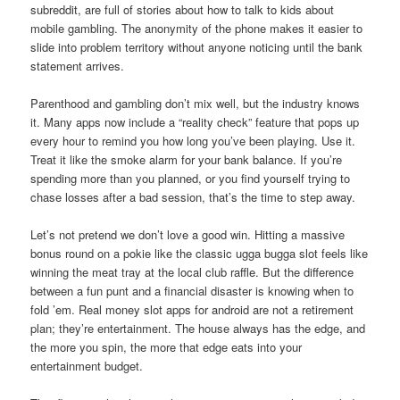
subreddit, are full of stories about how to talk to kids about
mobile gambling. The anonymity of the phone makes it easier to
slide into problem territory without anyone noticing until the bank
statement arrives.
Parenthood and gambling don’t mix well, but the industry knows
it. Many apps now include a “reality check” feature that pops up
every hour to remind you how long you’ve been playing. Use it.
Treat it like the smoke alarm for your bank balance. If you’re
spending more than you planned, or you find yourself trying to
chase losses after a bad session, that’s the time to step away.
Let’s not pretend we don’t love a good win. Hitting a massive
bonus round on a pokie like the classic ugga bugga slot feels like
winning the meat tray at the local club raffle. But the difference
between a fun punt and a financial disaster is knowing when to
fold ’em. Real money slot apps for android are not a retirement
plan; they’re entertainment. The house always has the edge, and
the more you spin, the more that edge eats into your
entertainment budget.