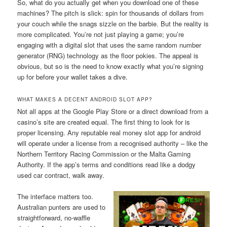
So, what do you actually get when you download one of these
machines? The pitch is slick: spin for thousands of dollars from
your couch while the snags sizzle on the barbie. But the reality is
more complicated. You’re not just playing a game; you’re
engaging with a digital slot that uses the same random number
generator (RNG) technology as the floor pokies. The appeal is
obvious, but so is the need to know exactly what you’re signing
up for before your wallet takes a dive.
WHAT MAKES A DECENT ANDROID SLOT APP?
Not all apps at the Google Play Store or a direct download from a
casino’s site are created equal. The first thing to look for is
proper licensing. Any reputable real money slot app for android
will operate under a license from a recognised authority – like the
Northern Territory Racing Commission or the Malta Gaming
Authority. If the app’s terms and conditions read like a dodgy
used car contract, walk away.
The interface matters too.
Australian punters are used to
straightforward, no-waffle