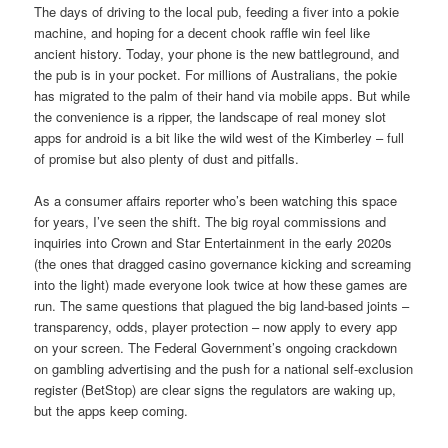
The days of driving to the local pub, feeding a fiver into a pokie
machine, and hoping for a decent chook raffle win feel like
ancient history. Today, your phone is the new battleground, and
the pub is in your pocket. For millions of Australians, the pokie
has migrated to the palm of their hand via mobile apps. But while
the convenience is a ripper, the landscape of real money slot
apps for android is a bit like the wild west of the Kimberley – full
of promise but also plenty of dust and pitfalls.
As a consumer affairs reporter who’s been watching this space
for years, I’ve seen the shift. The big royal commissions and
inquiries into Crown and Star Entertainment in the early 2020s
(the ones that dragged casino governance kicking and screaming
into the light) made everyone look twice at how these games are
run. The same questions that plagued the big land-based joints –
transparency, odds, player protection – now apply to every app
on your screen. The Federal Government’s ongoing crackdown
on gambling advertising and the push for a national self-exclusion
register (BetStop) are clear signs the regulators are waking up,
but the apps keep coming.