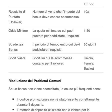
TIPICO
Requisito di
Numero di volte che l’importo del
10x
Puntata
bonus deve essere scommesso.
(Rollover)
Odds Minime
La quota minima su cui puoi
1.50
puntare per soddisfare i requisiti.
Scadenza
Il periodo di tempo entro cui devi
30 giorni
Bonus
soddisfare i requisiti.
Sport Validi
Sport su cui le scommesse
Calcio,
contano per il rollover.
Tennis,
Basket
Risoluzione dei Problemi Comuni
Se un bonus non viene accreditato, le cause più frequenti sono:
Il codice promozionale non è stato inserito correttamente
durante il deposito.
Il metodo di deposito utilizzato non è idoneo per la