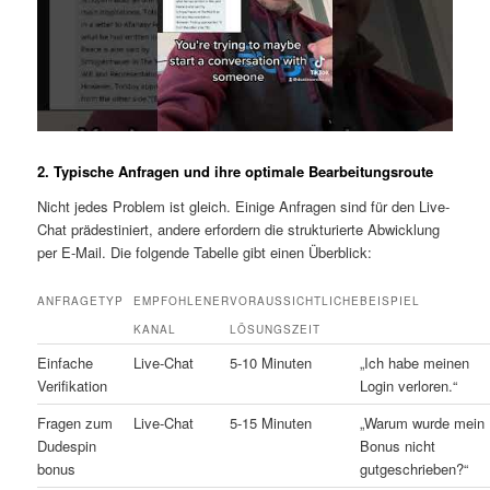
2. Typische Anfragen und ihre optimale Bearbeitungsroute
Nicht jedes Problem ist gleich. Einige Anfragen sind für den Live-
Chat prädestiniert, andere erfordern die strukturierte Abwicklung
per E-Mail. Die folgende Tabelle gibt einen Überblick:
ANFRAGETYP
EMPFOHLENER
VORAUSSICHTLICHE
BEISPIEL
KANAL
LÖSUNGSZEIT
Einfache
Live-Chat
5-10 Minuten
„Ich habe meinen
Verifikation
Login verloren.“
Fragen zum
Live-Chat
5-15 Minuten
„Warum wurde mein
Dudespin
Bonus nicht
bonus
gutgeschrieben?“