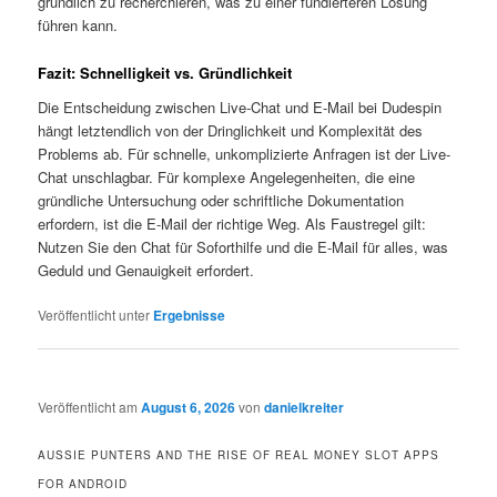
gründlich zu recherchieren, was zu einer fundierteren Lösung
führen kann.
Fazit: Schnelligkeit vs. Gründlichkeit
Die Entscheidung zwischen Live-Chat und E-Mail bei Dudespin
hängt letztendlich von der Dringlichkeit und Komplexität des
Problems ab. Für schnelle, unkomplizierte Anfragen ist der Live-
Chat unschlagbar. Für komplexe Angelegenheiten, die eine
gründliche Untersuchung oder schriftliche Dokumentation
erfordern, ist die E-Mail der richtige Weg. Als Faustregel gilt:
Nutzen Sie den Chat für Soforthilfe und die E-Mail für alles, was
Geduld und Genauigkeit erfordert.
Veröffentlicht unter
Ergebnisse
Veröffentlicht am
August 6, 2026
von
danielkreiter
AUSSIE PUNTERS AND THE RISE OF REAL MONEY SLOT APPS
FOR ANDROID