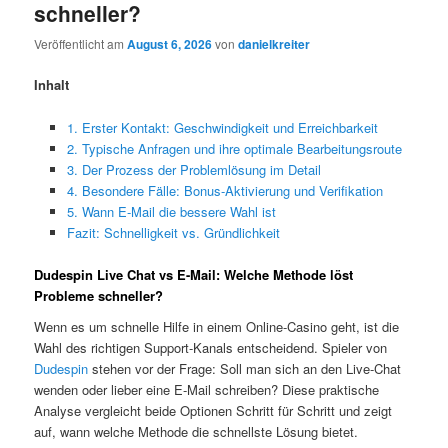
Mobile Online Casino Bonus Ohne Einzahlung 2026 Top Bewertet
schneller?
Das neue System kennzeichnet Massenansprüche, die an einem Ort
Veröffentlicht am
August 6, 2026
von
danielkreiter
nachverfolgt werden können, und bietet die Möglichkeit festzustellen, ob ein
Finder-Unternehmen sie einreicht, sagte sie.
Inhalt
Pay And Play Casinos 2026 Top-Tipps Für Spieler
Es gibt verschiedene Arten von Slots online verfügbar.
1. Erster Kontakt: Geschwindigkeit und Erreichbarkeit
Bestes Online Casino Echtgeld 2026 Bonus Sichern
2. Typische Anfragen und ihre optimale Bearbeitungsroute
3. Der Prozess der Problemlösung im Detail
4. Besondere Fälle: Bonus-Aktivierung und Verifikation
5. Wann E-Mail die bessere Wahl ist
Fazit: Schnelligkeit vs. Gründlichkeit
Dudespin Live Chat vs E-Mail: Welche Methode löst
Probleme schneller?
Wenn es um schnelle Hilfe in einem Online-Casino geht, ist die
Wahl des richtigen Support-Kanals entscheidend. Spieler von
Dudespin
stehen vor der Frage: Soll man sich an den Live-Chat
wenden oder lieber eine E-Mail schreiben? Diese praktische
Analyse vergleicht beide Optionen Schritt für Schritt und zeigt
auf, wann welche Methode die schnellste Lösung bietet.