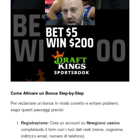
Come Attivare un Bonus Step-by-Step
Per reclamare un bonus in modo corretto e evitare problemi,
segui questi passaggi precisi:
Registrazione:
Crea un account su
Newgioco casino
completando il form con i tuoi dati reali (nome, cognome,
indirizzo email, numero di telefono).