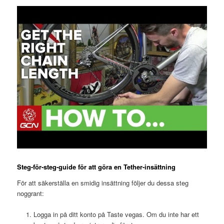
Steg-för-steg-guide för att göra en Tether-insättning
För att säkerställa en smidig insättning följer du dessa steg
noggrant:
Logga in på ditt konto på Taste vegas. Om du inte har ett