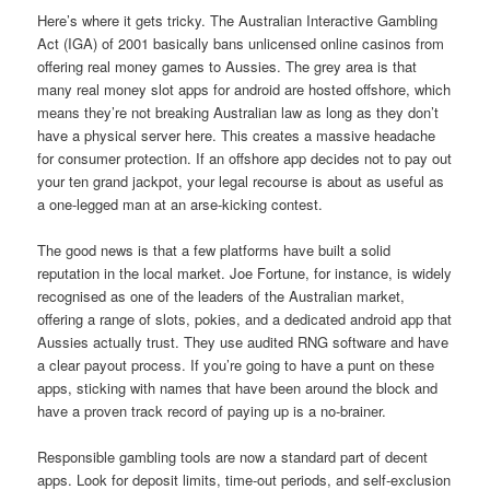
Here’s where it gets tricky. The Australian Interactive Gambling
Act (IGA) of 2001 basically bans unlicensed online casinos from
offering real money games to Aussies. The grey area is that
many real money slot apps for android are hosted offshore, which
means they’re not breaking Australian law as long as they don’t
have a physical server here. This creates a massive headache
for consumer protection. If an offshore app decides not to pay out
your ten grand jackpot, your legal recourse is about as useful as
a one-legged man at an arse-kicking contest.
The good news is that a few platforms have built a solid
reputation in the local market. Joe Fortune, for instance, is widely
recognised as one of the leaders of the Australian market,
offering a range of slots, pokies, and a dedicated android app that
Aussies actually trust. They use audited RNG software and have
a clear payout process. If you’re going to have a punt on these
apps, sticking with names that have been around the block and
have a proven track record of paying up is a no-brainer.
Responsible gambling tools are now a standard part of decent
apps. Look for deposit limits, time-out periods, and self-exclusion