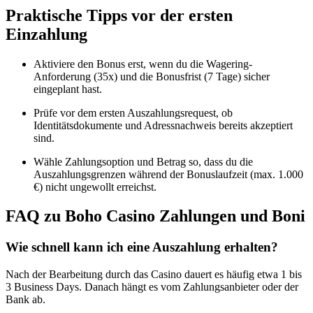
Praktische Tipps vor der ersten
Einzahlung
Aktiviere den Bonus erst, wenn du die Wagering-
Anforderung (35x) und die Bonusfrist (7 Tage) sicher
eingeplant hast.
Prüfe vor dem ersten Auszahlungsrequest, ob
Identitätsdokumente und Adressnachweis bereits akzeptiert
sind.
Wähle Zahlungsoption und Betrag so, dass du die
Auszahlungsgrenzen während der Bonuslaufzeit (max. 1.000
€) nicht ungewollt erreichst.
FAQ zu Boho Casino Zahlungen und Boni
Wie schnell kann ich eine Auszahlung erhalten?
Nach der Bearbeitung durch das Casino dauert es häufig etwa 1 bis
3 Business Days. Danach hängt es vom Zahlungsanbieter oder der
Bank ab.