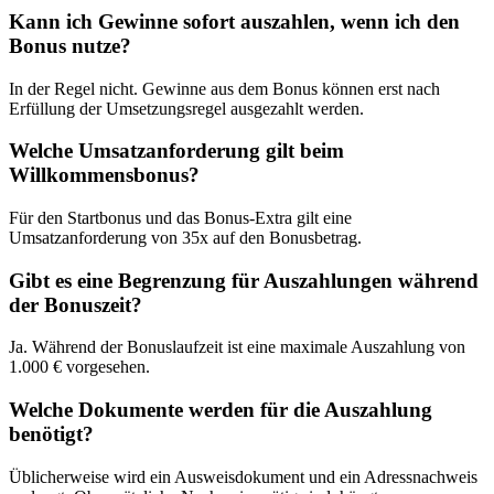
Kann ich Gewinne sofort auszahlen, wenn ich den
Bonus nutze?
In der Regel nicht. Gewinne aus dem Bonus können erst nach
Erfüllung der Umsetzungsregel ausgezahlt werden.
Welche Umsatzanforderung gilt beim
Willkommensbonus?
Für den Startbonus und das Bonus-Extra gilt eine
Umsatzanforderung von 35x auf den Bonusbetrag.
Gibt es eine Begrenzung für Auszahlungen während
der Bonuszeit?
Ja. Während der Bonuslaufzeit ist eine maximale Auszahlung von
1.000 € vorgesehen.
Welche Dokumente werden für die Auszahlung
benötigt?
Üblicherweise wird ein Ausweisdokument und ein Adressnachweis