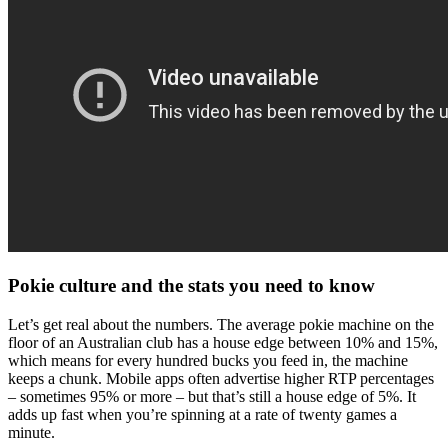
Pokie culture and the stats you need to know
Let’s get real about the numbers. The average pokie machine on the
floor of an Australian club has a house edge between 10% and 15%,
which means for every hundred bucks you feed in, the machine
keeps a chunk. Mobile apps often advertise higher RTP percentages
– sometimes 95% or more – but that’s still a house edge of 5%. It
adds up fast when you’re spinning at a rate of twenty games a
minute.