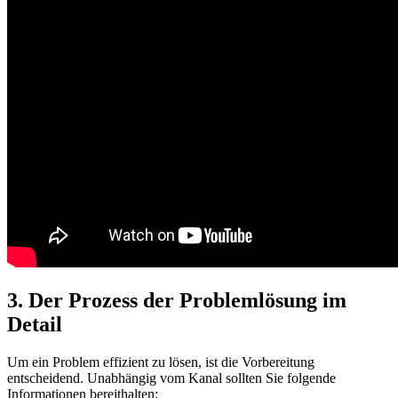
3. Der Prozess der Problemlösung im
Detail
Um ein Problem effizient zu lösen, ist die Vorbereitung
entscheidend. Unabhängig vom Kanal sollten Sie folgende
Informationen bereithalten: