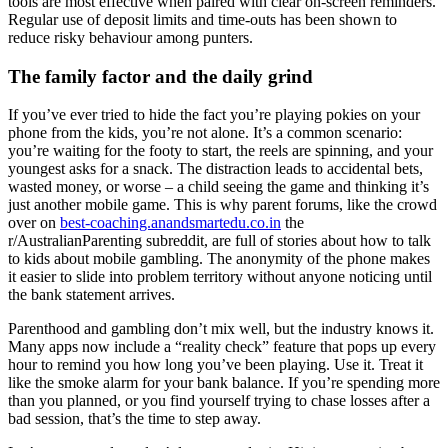
tools are most effective when paired with clear on-screen reminders.
Regular use of deposit limits and time-outs has been shown to
reduce risky behaviour among punters.
The family factor and the daily grind
If you’ve ever tried to hide the fact you’re playing pokies on your
phone from the kids, you’re not alone. It’s a common scenario:
you’re waiting for the footy to start, the reels are spinning, and your
youngest asks for a snack. The distraction leads to accidental bets,
wasted money, or worse – a child seeing the game and thinking it’s
just another mobile game. This is why parent forums, like the crowd
over on
best-coaching.anandsmartedu.co.in
the
r/AustralianParenting subreddit, are full of stories about how to talk
to kids about mobile gambling. The anonymity of the phone makes
it easier to slide into problem territory without anyone noticing until
the bank statement arrives.
Parenthood and gambling don’t mix well, but the industry knows it.
Many apps now include a “reality check” feature that pops up every
hour to remind you how long you’ve been playing. Use it. Treat it
like the smoke alarm for your bank balance. If you’re spending more
than you planned, or you find yourself trying to chase losses after a
bad session, that’s the time to step away.