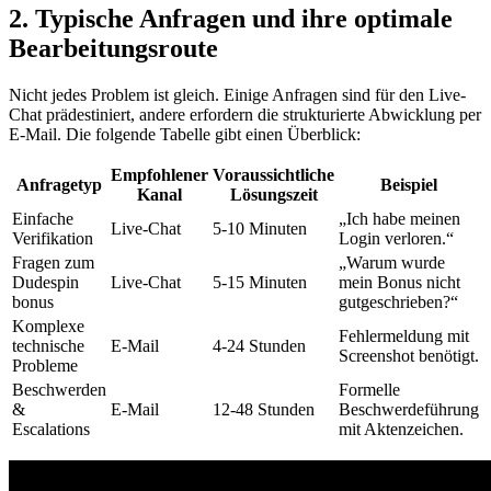
2. Typische Anfragen und ihre optimale
Bearbeitungsroute
Nicht jedes Problem ist gleich. Einige Anfragen sind für den Live-
Chat prädestiniert, andere erfordern die strukturierte Abwicklung per
E-Mail. Die folgende Tabelle gibt einen Überblick:
Empfohlener
Voraussichtliche
Anfragetyp
Beispiel
Kanal
Lösungszeit
Einfache
„Ich habe meinen
Live-Chat
5-10 Minuten
Verifikation
Login verloren.“
Fragen zum
„Warum wurde
Dudespin
Live-Chat
5-15 Minuten
mein Bonus nicht
bonus
gutgeschrieben?“
Komplexe
Fehlermeldung mit
technische
E-Mail
4-24 Stunden
Screenshot benötigt.
Probleme
Beschwerden
Formelle
&
E-Mail
12-48 Stunden
Beschwerdeführung
Escalations
mit Aktenzeichen.