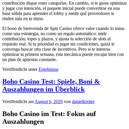
contribución dispar entre categorías. En cambio, si te gusta optimizar
y jugar con intención, el paquete inicial puede convertirse en una
base sólida para aprender el lobby y medir qué proveedores te
rinden más en tu ritmo.
El bono de bienvenida de Spin Casino ofrece valor cuando lo tratas
como una estrategia, no como un regalo automático: mide
contribución, topes y plazos, y ajusta tu selección de slots al
requisito real. Si tu prioridad es jugar sin condiciones, quizá te
convenga buscar otra clase de incentivos. Pero si te interesa
optimizar tu primera semana, esta mecánica puede encajar bien con
un plan de apuestas constante.
Veröffentlicht unter
Ergebnisse
Boho Casino Test: Spiele, Boni &
Auszahlungen im Überblick
Veröffentlicht am
August 6, 2026
von
danielkreiter
Boho Casino im Test: Fokus auf
Auszahlungen