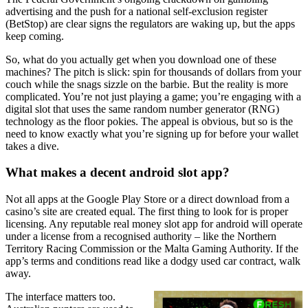
advertising and the push for a national self-exclusion register
(BetStop) are clear signs the regulators are waking up, but the apps
keep coming.
So, what do you actually get when you download one of these
machines? The pitch is slick: spin for thousands of dollars from your
couch while the snags sizzle on the barbie. But the reality is more
complicated. You’re not just playing a game; you’re engaging with a
digital slot that uses the same random number generator (RNG)
technology as the floor pokies. The appeal is obvious, but so is the
need to know exactly what you’re signing up for before your wallet
takes a dive.
What makes a decent android slot app?
Not all apps at the Google Play Store or a direct download from a
casino’s site are created equal. The first thing to look for is proper
licensing. Any reputable real money slot app for android will operate
under a license from a recognised authority – like the Northern
Territory Racing Commission or the Malta Gaming Authority. If the
app’s terms and conditions read like a dodgy used car contract, walk
away.
The interface matters too.