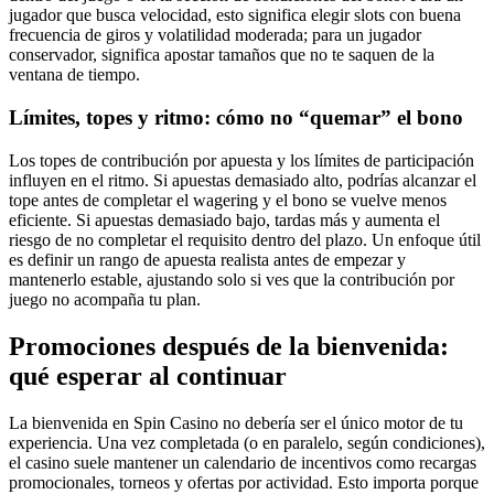
jugador que busca velocidad, esto significa elegir slots con buena
frecuencia de giros y volatilidad moderada; para un jugador
conservador, significa apostar tamaños que no te saquen de la
ventana de tiempo.
Límites, topes y ritmo: cómo no “quemar” el bono
Los topes de contribución por apuesta y los límites de participación
influyen en el ritmo. Si apuestas demasiado alto, podrías alcanzar el
tope antes de completar el wagering y el bono se vuelve menos
eficiente. Si apuestas demasiado bajo, tardas más y aumenta el
riesgo de no completar el requisito dentro del plazo. Un enfoque útil
es definir un rango de apuesta realista antes de empezar y
mantenerlo estable, ajustando solo si ves que la contribución por
juego no acompaña tu plan.
Promociones después de la bienvenida:
qué esperar al continuar
La bienvenida en Spin Casino no debería ser el único motor de tu
experiencia. Una vez completada (o en paralelo, según condiciones),
el casino suele mantener un calendario de incentivos como recargas
promocionales, torneos y ofertas por actividad. Esto importa porque