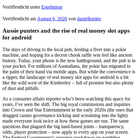
Veröffentlicht unter
Ergebnisse
Veröffentlicht am
August 6, 2026
von
danielkreiter
Aussie punters and the rise of real money slot apps
for android
The days of driving to the local pub, feeding a fiver into a pokie
machine, and hoping for a decent chook raffle win feel like ancient
history. Today, your phone is the new battleground, and the pub is in
your pocket. For millions of Australians, the pokie has migrated to
the palm of their hand via mobile apps. But while the convenience is
a ripper, the landscape of real money slot apps for android is a bit
like the wild west of the Kimberley – full of promise but also plenty
of dust and pitfalls.
As a consumer affairs reporter who’s been watching this space for
years, I’ve seen the shift. The big royal commissions and inquiries
into Crown and Star Entertainment in the early 2020s (the ones that
dragged casino governance kicking and screaming into the light)
made everyone look twice at how these games are run. The same
questions that plagued the big land-based joints – transparency,
odds, player protection – now apply to every app on your screen.
The Federal Government’s ongoing crackdown on gambling