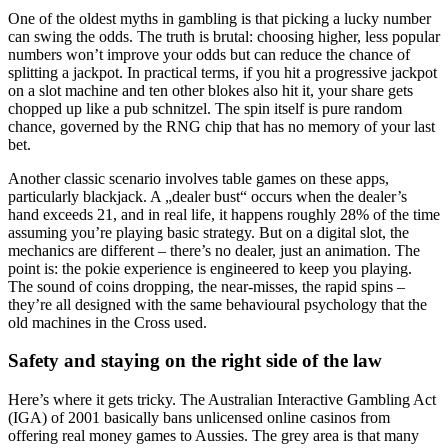
One of the oldest myths in gambling is that picking a lucky number
can swing the odds. The truth is brutal: choosing higher, less popular
numbers won’t improve your odds but can reduce the chance of
splitting a jackpot. In practical terms, if you hit a progressive jackpot
on a slot machine and ten other blokes also hit it, your share gets
chopped up like a pub schnitzel. The spin itself is pure random
chance, governed by the RNG chip that has no memory of your last
bet.
Another classic scenario involves table games on these apps,
particularly blackjack. A „dealer bust“ occurs when the dealer’s
hand exceeds 21, and in real life, it happens roughly 28% of the time
assuming you’re playing basic strategy. But on a digital slot, the
mechanics are different – there’s no dealer, just an animation. The
point is: the pokie experience is engineered to keep you playing.
The sound of coins dropping, the near-misses, the rapid spins –
they’re all designed with the same behavioural psychology that the
old machines in the Cross used.
Safety and staying on the right side of the law
Here’s where it gets tricky. The Australian Interactive Gambling Act
(IGA) of 2001 basically bans unlicensed online casinos from
offering real money games to Aussies. The grey area is that many