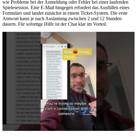
wie Probleme bei der Anmeldung oder Fehler bei einer laufenden
Spielesession. Eine E-Mail hingegen erfordert das Ausfüllen eines
Formulars und landet zunächst in einem Ticket-System. Die erste
Antwort kann je nach Auslastung zwischen 2 und 12 Stunden
dauern. Für sofortige Hilfe ist der Chat klar im Vorteil.