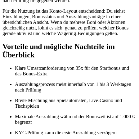
nach Prüfung freigegeben werden.
Für die Nutzung ist das Konto-Layout entscheidend: Du siehst
Einzahlungen, Bonusstatus und Auszahlungsanträge in einer
übersichtlichen Ansicht. Wenn du mehrere Boni oder Aktionen
gleichzeitig nutzt, lohnt es sich, genau zu prüfen, welcher Bonus
gerade aktiv ist und welche Wagering-Bedingungen gelten.
Vorteile und mögliche Nachteile im
Überblick
Klare Umsatzanforderung von 35x für den Startbonus und
das Bonus-Extra
Auszahlungsprozess meist innerhalb von 1 bis 3 Werktagen
nach Prüfung
Breite Mischung aus Spielautomaten, Live-Casino und
Tischspielen
Maximale Auszahlung während der Bonuszeit ist auf 1.000 €
begrenzt
KYC-Prüfung kann die erste Auszahlung verzögern