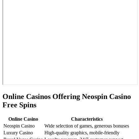
Online Casinos Offering Neospin Casino
Free Spins
Online Casino
Characteristics
Neospin Casino
Wide selection of games, generous bonuses
Luxury Casino
High-quality graphics, mobile-friendly